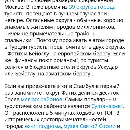
уступает по своим размерам современной
Москве. В тоже время из
39 округов города
туристы посещают в лучшем случае три-
четыре. Остальные округа - обычные, хорошо
знакомые жителям городов миллионников,
ничем не примечательные "районы -
спальники". Поэтому проживать в этом городе
в Турции туристы предпочитают в двух округах
- Фатих и Бейоглу на европейском берегу. Если
же "финансы поют романсы", то туристы
селятся в бюджетные отели округов Ускудар
или Бейоглу, на азиатском берегу .
Если вы приезжаете этот в Стамбул в первый
раз запомните : округ Фатих делится десяток
более
мелких районов
. Самым популярным
туристическим районом является
Султанахмет
.
Он расположен в 5 минутах ходьбы от ТОП-3
исторических достопримечательностей
города:
ex-ипподрома
,
музея Святой Софии
и