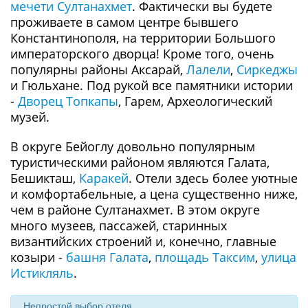
мечети Султанахмет
. Фактически вы будете
проживаете в самом центре бывшего
Константинополя, на территории Большого
императорского дворца! Кроме того, очень
популярны районы Аксарай,
Лалели
,
Сиркеджы
и Гюльхане. Под рукой все памятники истории
-
Дворец Топкапы
, Гарем, Археологический
музей.
В округе Бейоглу довольно популярным
туристическими районом являются Галата,
Бешикташ,
Каракей
. Отели здесь более уютные
и комфортабельные, а цена существенно ниже,
чем в районе Султанахмет. В этом округе
много музеев, пассажей, старинных
византийских строений и, конечно, главные
козыри -
башня Галата
,
площадь Таксим
,
улица
Истикляль
.
Непростой выбор отеля