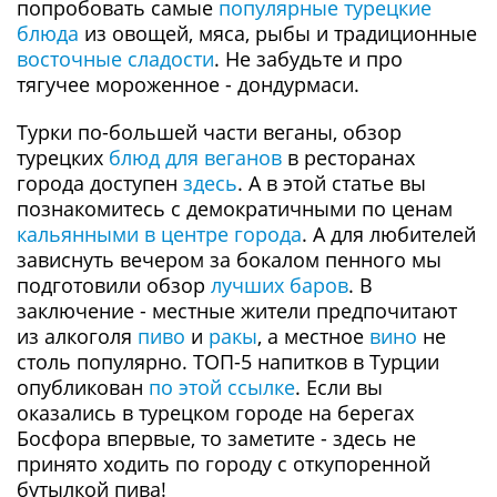
попробовать самые
популярные турецкие
блюда
из овощей, мяса, рыбы и традиционные
восточные сладости
. Не забудьте и про
тягучее мороженное - дондурмаси.
Турки по-большей части веганы, обзор
турецких
блюд для веганов
в ресторанах
города доступен
здесь
. А в этой статье вы
познакомитесь с демократичными по ценам
кальянными в центре города
. А для любителей
зависнуть вечером за бокалом пенного мы
подготовили обзор
лучших баров
. В
заключение - местные жители предпочитают
из алкоголя
пиво
и
ракы
, а местное
вино
не
столь популярно. ТОП-5 напитков в Турции
опубликован
по этой ссылке
. Если вы
оказались в турецком городе на берегах
Босфора впервые, то заметите - здесь не
принято ходить по городу с откупоренной
бутылкой пива!