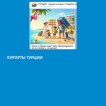
КУРОРТЫ ТУРЦИИ
АНТАЛИЯ
АЛАНИЯ
БЕЛЬДИБИ
БОДРУМ
БЕЛЕК
ГЕЙНЮК
ДАЛЬЯН
ИЧМЕЛЕР
КАБАК
КАЛКАН
КАШ
КАППАДОКИЯ