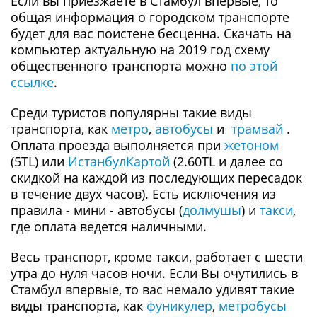
Если вы приезжаете в Стамбул впервые, то
общая информация о городском транспорте
будет для вас поистене бесценна. Скачать на
компьютер актуальную на 2019 год схему
общественного транспорта можно
по этой
ссылке
.
Среди туристов популярны такие виды
транспорта, как
метро
,
автобусы
и
трамвай
.
Оплата проезда выполняется при
жетоном
(5TL) или
ИстанбулКартой
(2.60TL и далее со
скидкой на каждой из последующих пересадок
в течение двух часов). Есть исключения из
правила - мини - автобусы (
долмушы
) и
такси
,
где оплата ведется наличными.
Весь транспорт, кроме такси, работает с шести
утра до нуля часов ночи. Если Вы очутились в
Стамбул впервые, то вас немало удивят такие
виды транспорта, как
фуникулер
,
метробусы