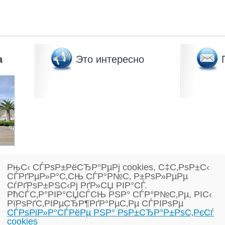
а
Это интересно
РњС‹ СЃРѕР±РёСЂР°РµРј cookies, С‡С‚РѕР±С‹
ссии.
СЃРґРµР»Р°С‚СЊ СЃР°Р№С‚ Р±РѕР»РµРµ
СѓРґРѕР±РЅС‹Рј РґР»СЏ РІР°СЃ.
РћСЃС‚Р°РІР°СЏСЃСЊ РЅР° СЃР°Р№С‚Рµ, РІС‹
РїРѕРґС‚РІРµСЂР¶РґР°РµС‚Рµ СЃРІРѕРµ
СЃРѕРіР»Р°СЃРёРµ РЅР° РѕР±СЂР°Р±РѕС‚РєСѓ
cookies