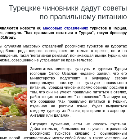
Турецкие чиновники дадут советы
по правильному питанию
оявляются новости об
массовых отравлениях
туристов в Турции.
ся, лопнуло. "Как правильно питаться в Турции", такую брошюру
016году.
ы случаями массовых отравлений российских туристов на курортах
подобного рода широко освещаются не только в прессе, но и на
евидения. Такая "негативная реклама", понижающая имидж Турции, как
изма, совершенно не устраивает ее правительство.
Заместитель министра культуры и туризма Турции
господин Озгюр Озаслан недавно заявил, что его
министерство подготовит к будущему сезону
специальную памятку о культуре правильного
питания. Турецкий чиновник прямо обвинил россиян в
том, что они не умеют правильно питаться в отелях,
работающих по системе "все включено". Планируется,
что брошюра "Как правильно питаться в Турции",
изданная на русском языке, будет выдаваться
каждому туристу из России, при прилете в аэропорт
Анталии или Даламан.
Ситуация курьезная, если не сказать грустная.
Действительно, большинство случаев отравлений
российских туристов связано с обыкновенным
ных, порой, несовместимых между собой блюд, а также чрезмерным