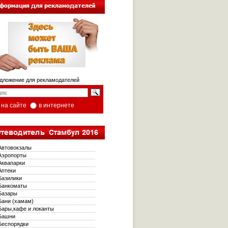
ложение для рекламодателей
на сайте
в интернете
втовокзалы
эропорты
квапарки
птеки
азилики
анкоматы
азары
ани (хамам)
ары,кафе и локанты
Башни
еспорядки