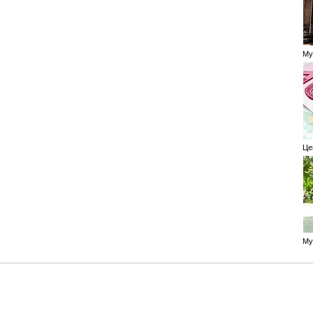
Муз
Цен
Муз