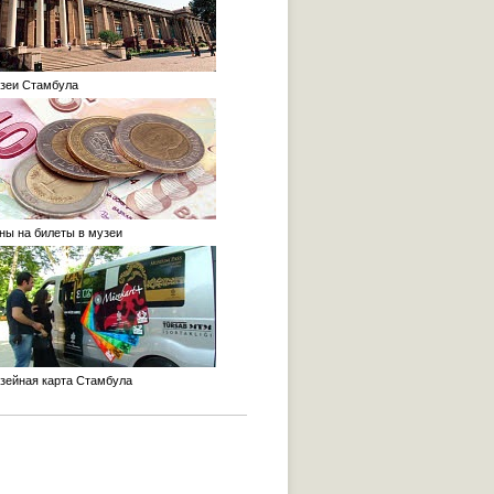
еи Стамбула
ы на билеты в музеи
ейная карта Стамбула