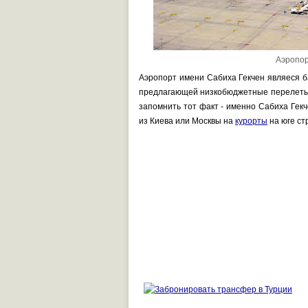
Аэропор
Аэропорт имени Сабиха Гекчен являеся ба
предлагающей низкобюджетные перелеты, т
запомнить тот факт - именно Сабиха Гек
из Киева или Москвы на
курорты
на юге ст