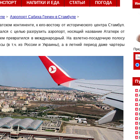
АНСПОРТ
НАПИТКИ И ЕДА
СТАТЬИ
ПОГОДА
уле
>
Аэропорт Сабиха Гекчен в Стамбуле
>
тском континенте, к юго-востоку от исторического центра Стамбул.
ался с целью разгрузить аэропорт, носящий название Ататюрк от
нем превратился в международный. На взлетно-посадочную полосу
ы (в т.ч. из России и Украины), а в летний период даже чартеры
Пред
А
А
А
А
Б
Б
Б
Б
Б
Б