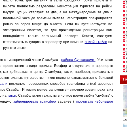
число точек для питания и залы ожидания. Зоны прилета и
П
вылета полностью разделены. Регистрация туристов на рейсы
П
П
внутри Турции стартует за два, а на международные за два с
П
половиной часа до времени вылета. Регистрация прекращается
Р
ровно за сорок минут до вылета. Если вы путешествуете по
Т
С
электронным билетам, то для прохождения регистрации вам
С
понадобится только загрничный паспорт. Кстати, советуем
Т
Т
отслеживать ситуацию в аэропорту при помощи
онлайн-табло
на
Т
русском языке!
Т
У
Ф
ен от исторической части Стамбула -
района Султанахмет
. Учитывая
Ф
 препятствия в виде пролива Босфор и отсутствие в аэропорте
Ц
Ш
, как добираться в центр Стамбула, так и, наоборот, приезжать в
мостоятельных путешественников полезно ознакомиться с большой
сали
несколько проверенных способов трансфера в (из) аэропорт
се Стамбул. И тем не менее, запомните - в ночное время прехать из
ко на
такси
. Стамбульские таксисты в ночное время любят "срубить" с
омендую
забронировать трансфер
заранее (
прочитать небольшое
Ста