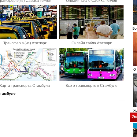
Транcфер в(из) Сабиха Гекчен
Онлайн табло Сабиха Гекчен
Все 
Транcфер в (из) Ататюрк
Онлайн табло Ататюрк
Оте
Карта транспорта Стамбула
Все о транспорте в Стамбуле
Стамбуле
Хос