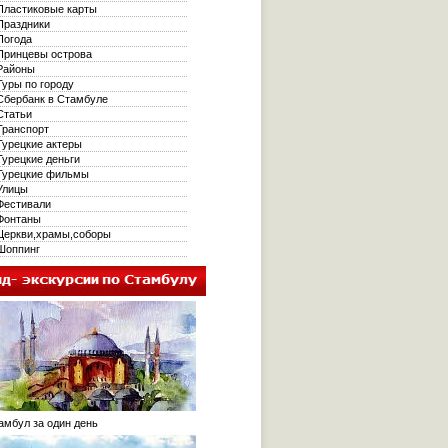
ластиковые карты
раздники
огода
ринцевы острова
айоны
уры по городу
бербанк в Стамбуле
татьи
ранспорт
урецкие актеры
урецкие деньги
урецкие фильмы
лицы
естивали
онтаны
еркви,храмы,соборы
оппинг
мбул за один день