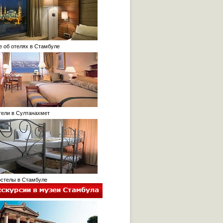
об отелях в Стамбуле
ли в Султанахмет
телы в Стамбуле