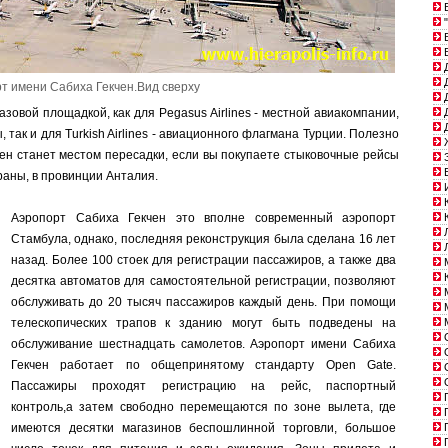
Б
"
В
В
Д
Д
т имени Сабиха Гекчен.Вид сверху
Д
зовой площадкой, как для Pegasus Airlines - местной авиакомпании,
Д
Д
ак и для Turkish Airlines - авиационного флагмана Турции. Полезно
Ж
чен станет местом пересадки, если вы покупаете стыковочные рейсы
З
Е
раны, в провинции Анталия.
И
К
Аэропорт Сабиха Гекчен это вполне современный аэропорт
К
Л
Стамбула, однако, последняя реконструкция была сделана 16 лет
Л
назад. Более 100 стоек для регистрации пассажиров, а также два
М
К
десятка автоматов для самостоятельной регистрации, позволяют
М
обслуживать до 20 тысяч пассажиров каждый день. При помощи
телескопических трапов к зданию могут быть подведены на
М
О
обслуживание шестнадцать самолетов. Аэропорт имени Сабиха
О
Гекчен работает по общепринятому стандарту Open Gate.
О
О
Пассажиры проходят регистрацию на рейс, паспортный
П
контроль,а затем свободно перемещаются по зоне вылета, где
П
имеются десятки магазинов беспошлинной торговли, большое
П
П