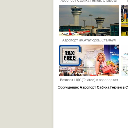
Аэропорт Сабиха Гекчен, Стамбул
Аэропорт им.Ататюрка, Стамбул
Возврат НДС(Taxfree) в аэропортах
Обсуждение:
Аэропорт Сабиха Гекчен в 