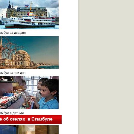
мбул за два дня
мбул за три дня
мбул c детьми