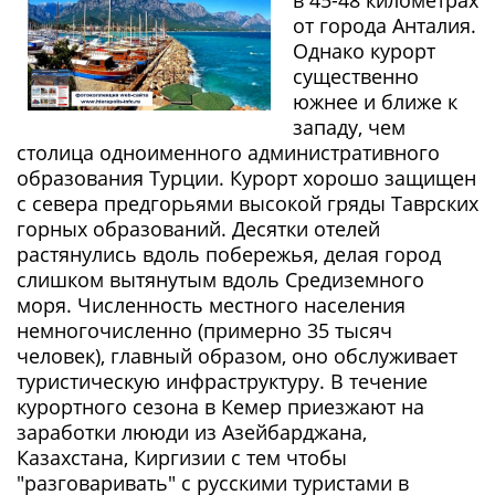
в 45-48 километрах
от города Анталия.
Однако курорт
существенно
южнее и ближе к
западу, чем
столица одноименного административного
образования Турции. Курорт хорошо защищен
с севера предгорьями высокой гряды Таврских
горных образований. Десятки отелей
растянулись вдоль побережья, делая город
слишком вытянутым вдоль Средиземного
моря. Численность местного населения
немногочисленно (примерно 35 тысяч
человек), главный образом, оно обслуживает
туристическую инфраструктуру. В течение
курортного сезона в Кемер приезжают на
заработки лююди из Азейбарджана,
Казахстана, Киргизии с тем чтобы
"разговаривать" с русскими туристами в