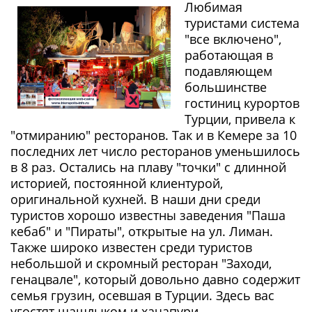
Любимая
туристами система
"все включено",
работающая в
подавляющем
большинстве
гостиниц курортов
Турции, привела к
"отмиранию" ресторанов. Так и в Кемере за 10
последних лет число ресторанов уменьшилось
в 8 раз. Остались на плаву "точки" с длинной
историей, постоянной клиентурой,
оригинальной кухней. В наши дни среди
туристов хорошо известны заведения "Паша
кебаб" и "Пираты", открытые на ул. Лиман.
Также широко известен среди туристов
небольшой и скромный ресторан "Заходи,
генацвале", который довольно давно содержит
семья грузин, осевшая в Турции. Здесь вас
угостят шашлыком и хачапури,