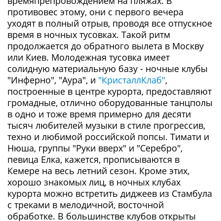
времяпрепровождением на пляжах. В
противовес этому, они с первого вечера
уходят в полный отрыв, проводя все отпускное
время в ночных тусовках. Такой ритм
продолжается до обратного вылета в Москву
или Киев. Молодежная тусовка имеет
солидную материальную базу - ночные клубы
"Инферно", "Аура", и
"КристаллКлаб"
,
построенные в центре курорта, предоставляют
громадные, отлично оборудованные танцполы
в одно и тоже время примерно для десяти
тысяч любителей музыки в стиле прогрессив,
техно и любимой российской попсы. Тимати и
Нюша, группы "Руки вверх" и "Серебро",
певица Елка, кажется, прописываются в
Кемере на весь летний сезон. Кроме этих,
хорошо знакомых лиц, в ночных клубах
курорта можно встретить диджеев из Стамбула
с треками в мелодичной, восточной
обработке. В большинстве клубов открыты