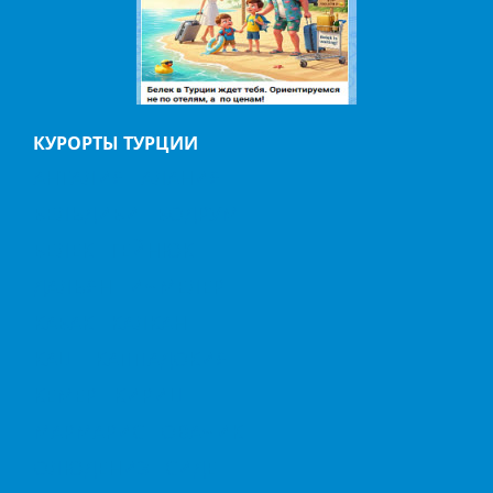
КУРОРТЫ ТУРЦИИ
АНТАЛИЯ
АЛАНИЯ
БЕЛЬДИБИ
БОДРУМ
БЕЛЕК
ГЕЙНЮК
ДАЛЬЯН
ИЧМЕЛЕР
КАБАК
КАЛКАН
КАШ
КАППАДОКИЯ
КЕМЕР
КИРИШ
МАРМАРИС
ОВАЧИК
ОЛЮДЕНИЗ
СИДЕ