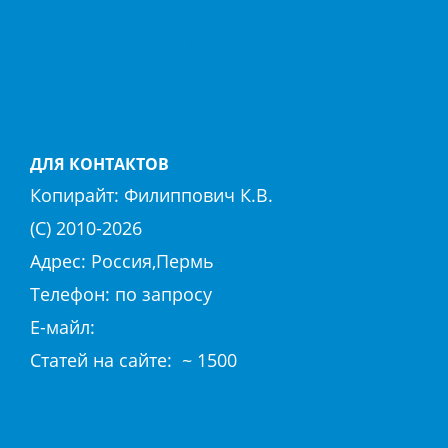
СТАМБУЛ
ТЕКИРОВА
ФЕТХИЕ
ХИСАРЕНЮ
ДРУГИЕ КУРОРТЫ
ДЛЯ КОНТАКТОВ
Копирайт:
Филиппович К.В.
(С) 2010-
2026
Адрес: Россия,Пермь
Телефон: по запросу
E-майл:
club@hierapolis-info.ru
Cтaтeй нa caйтe: ~ 1500
Политика конфиденциальности
Согласие на обработку «cookie»