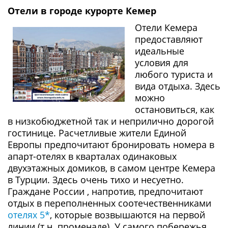
Отели в городе курорте Кемер
Отели Кемера
предоставляют
идеальные
условия для
любого туриста и
вида отдыха. Здесь
можно
остановиться, как
в низкобюджетной так и неприлично дорогой
гостинице. Расчетливые жители Единой
Европы предпочитают бронировать номера в
апарт-отелях в кварталах одинаковых
двухэтажных домиков, в самом центре Кемера
в Турции. Здесь очень тихо и несуетно.
Граждане России , напротив, предпочитают
отдых в переполненных соотечественниками
отелях 5*
, которые возвышаются на первой
линии (т.н. променаде). У самого побережья