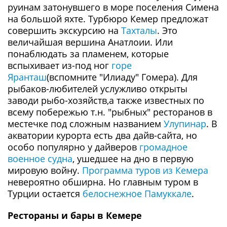
руинам затонувшего в море поселения Симена
на большой яхте. Турбюро Кемер предложат
совершить экскурсию на
Тахталы
. Это
величайшая вершина Анатлоии. Или
понаблюдать за пламенем, которые
вспыхивает из-под ног
горе
Яранташ
(вспомните "Илиаду" Гомера). Для
рыбаков-любителей услужливо открыты
заводи рыбо-хозяйств,а также известных по
всему побережью т.н. "рыбных" ресторанов в
местечке под сложным названием
Улупинар
. В
акватории курорта есть два дайв-сайта, но
особо популярно у дайверов
громадное
военное судна
, ушедшее на дно в первую
мировую войну.
Программа туров из Кемера
невероятно обширна. Но главным туром в
Турции остается
белоснежное Памуккале
.
Рестораны и бары в Кемере