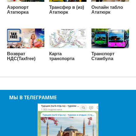
Аэропорт
Транcфер в (из)
Онлайн табло
Ататюрка
Ататюрк
Ататюрк
Возврат
Карта
Транспорт
НДС(Taxfree)
транспорта
Стамбула
МЫ В ТЕЛЕГРАММЕ