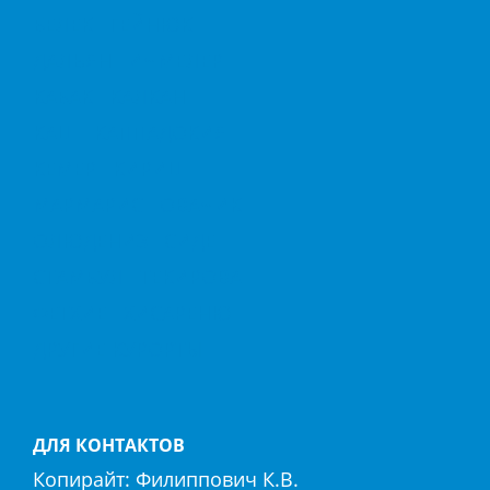
БЕЛЕК
ГЕЙНЮК
ДАЛЬЯН
ИЧМЕЛЕР
КАБАК
КАЛКАН
КАШ
КАППАДОКИЯ
КЕМЕР
КИРИШ
МАРМАРИС
ОВАЧИК
ОЛЮДЕНИЗ
СИДЕ
СТАМБУЛ
ТЕКИРОВА
ФЕТХИЕ
ХИСАРЕНЮ
ДРУГИЕ КУРОРТЫ
ДЛЯ КОНТАКТОВ
Копирайт:
Филиппович К.В.