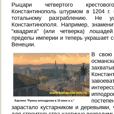
Рыцари четвертого крестово
Константинополь штурмом в 1204 г. н
тотальному разграблению. Не 
Константинополя. Например, знамени
"квадрига" (или четверка) лошад
пределы империи и теперь украшает с
Венеции.
В свою 
осма
захв
Констан
заво
интере
иппод
постеп
Картина "Руины ипподрома в 15 веке н.э."
зарастало кустарником и деревьями, 
для строительства хаотично возводим