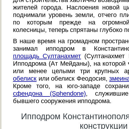
жителей города. Наслоения новой ц
поднимали уровень земли, отчего пл
по которым прежде на огромной
колесницы, теперь спрятаны глубоко п
В наше время на громадном пространс
занимал ипподром в Константино
площадь Султанахмет
(Султанахмет 
Ипподрома (Ат Мейданы), на которой 
или менее целыми три крупных а
обелиск
или обелиск Феодосия,
змеин
Кроме того, на юго-западе сохра
сфендона (Sphendone)
, служившие
бывшего сооружения ипподрома.
Ипподром Константинополя
конструкции