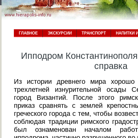
ГЛАВНОЕ
ЭКСКУРСИИ
ТРАНСПОРТ
НАПИТКИ 
Ипподром Константинополя
справка
Из истории древнего мира хорошо 
трехлетней изнурительной осады 
город Византий. После этого римс
приказ сравнять с землей крепостн
греческого города с тем, чтобы возвес
соблюдая традиции римского градостро
был ознаменован началом работ
ипподрома, частично разрушенного во