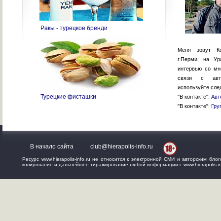
Ракы - турецкое бренди
Меня зовут К
г.Перми, на У
интервью со м
связи с авто
используйте сле
Турецкие фисташки
"В контакте":
Авт
"В контакте":
Гру
В начало сайта
club@hierapolis-info.ru
Ресурс www.hierapolis-info.ru не относится к электронной СМИ и авторским б
копирование и дальнейшее тиражирование любой информации с www.hierapolis-in