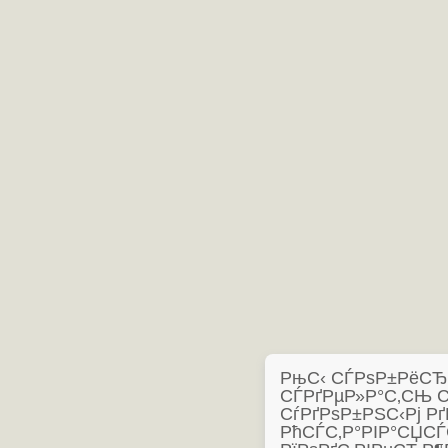
РњС‹ СЃРѕР±РёСЂР°
СЃРґРµР»Р°С‚СЊ 
СѓРґРѕР±РЅС‹Рј Рґ
РћСЃС‚Р°РІР°СЏСЃ