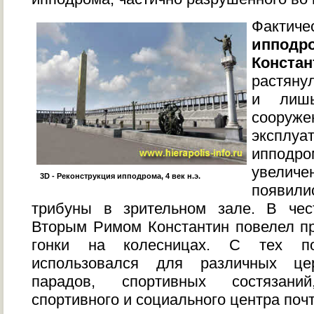
Фактич
ипподр
Констан
растянул
и лишь
сооруже
экспл
ипподр
увели
3D - Реконструкция ипподрома, 4 век н.э.
появили
трибуны в зрительном зале. В чес
Вторым Римом Константин повелел п
гонки на колесницах. С тех п
использовался для различных цер
парадов, спортивных состязан
спортивного и социального центра почт