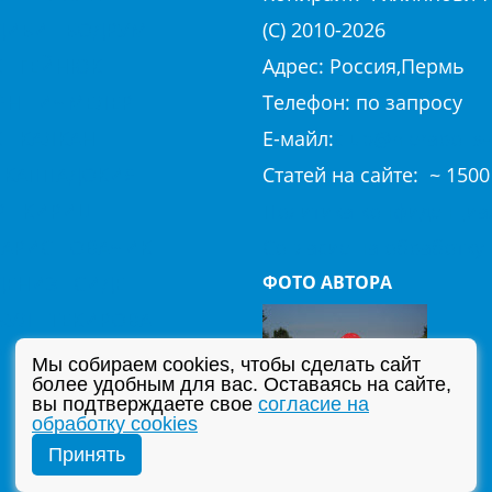
ДИБИ
БОДРУМ
(С) 2010-
2026
К
ГЕЙНЮК
Адрес: Россия,Пермь
ЯН
ИЧМЕЛЕР
Телефон: по запросу
К
КАЛКАН
E-майл:
club@hierapolis-
КАППАДОКИЯ
Cтaтeй нa caйтe: ~ 1500
Р
КИРИШ
Политика конфиденциа
АРИС
ОВАЧИК
Согласие на обработку 
ЕНИЗ
СИДЕ
ФОТО АВТОРА
БУЛ
ТЕКИРОВА
ИЕ
ХИСАРЕНЮ
Мы собираем cookies, чтобы сделать сайт
более удобным для вас. Оставаясь на сайте,
ИЕ КУРОРТЫ
вы подтверждаете свое
согласие на
обработку cookies
Принять