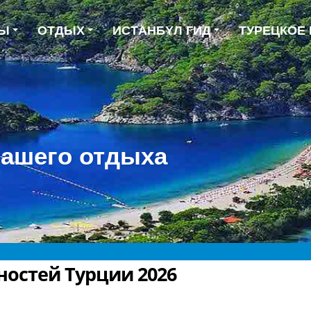
ТЫ
ОТДЫХ
ИCТAНБYЛ ГИД
ТУРЕЦКОЕ
Вашего отдыха
остей Турции 2026