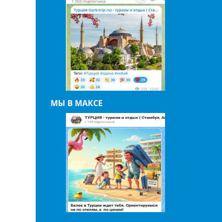
БЕЛЬ
БЕЛЕ
ДАЛЬ
КАБА
КАШ
КЕМЕ
МЫ В МАКСЕ
МАРМ
ОЛЮД
СТАМ
ФЕТХ
ДРУГ