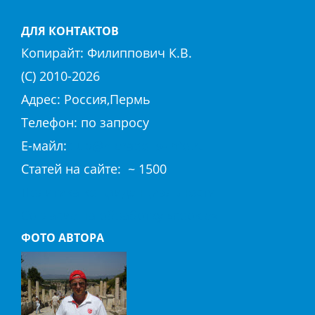
ДЛЯ КОНТАКТОВ
Копирайт:
Филиппович К.В.
(С) 2010-
2026
Адрес: Россия,Пермь
Телефон: по запросу
E-майл:
club@hierapolis-info.ru
Cтaтeй нa caйтe: ~ 1500
Политика конфиденциальности
Согласие на обработку «cookie»
ФОТО АВТОРА