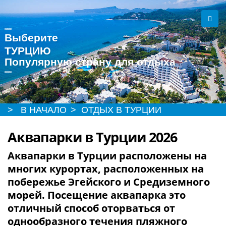
Выберите
ТУРЦИЮ
Популярную страну для отдыха
> В НАЧАЛО
> ОТДЫХ В ТУРЦИИ
Аквапарки в Турции 2026
Аквапарки в Турции
расположены на
многих курортах, расположенных на
побережье Эгейского и Средиземного
морей. Посещение аквапарка это
отличный способ оторваться от
однообразного течения пляжного