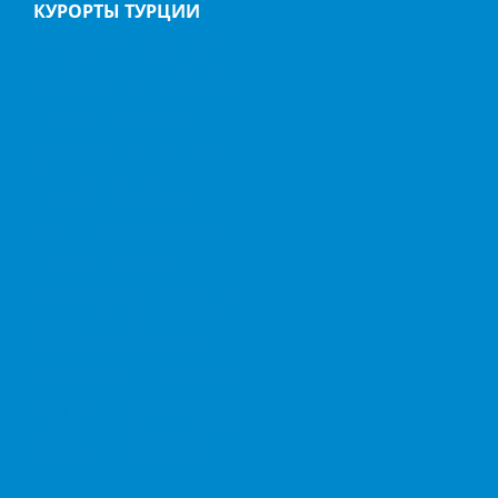
КУРОРТЫ ТУРЦИИ
АНТАЛИЯ
АЛАНИЯ
БЕЛЬДИБИ
БОДРУМ
БЕЛЕК
ГЕЙНЮК
ДАЛЬЯН
ИЧМЕЛЕР
КАБАК
КАЛКАН
КАШ
КАППАДОКИЯ
КЕМЕР
КИРИШ
МАРМАРИС
ОВАЧИК
ОЛЮДЕНИЗ
СИДЕ
СТАМБУЛ
ТЕКИРОВА
ФЕТХИЕ
ХИСАРЕНЮ
ДРУГИЕ КУРОРТЫ