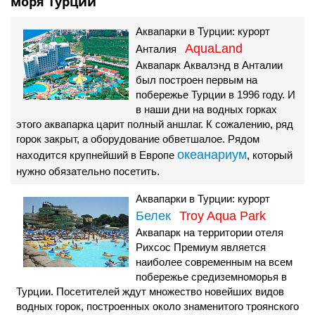
моря Турции
Аквапарки в Турции: курорт
AquaLand
Анталия
Аквапарк Аквалэнд в Анталии
был построен первым на
побережье Турции в 1996 году. И
в наши дни на водных горках
этого аквапарка царит полный аншлаг. К сожалению, ряд
горок закрыт, а оборудование обветшалое. Рядом
океанариум
находится крупнейший в Европе
, который
нужно обязательно посетить.
Аквапарки в Турции: курорт
Белек
Troy Aqua Park
Аквапарк на территории отеля
Рихсос Премиум является
наиболее современным на всем
побережье средиземноморья в
Турции. Посетителей ждут множество новейших видов
водных горок, построенных около знаменитого троянского