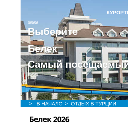
КУРОР
Выберите
Белек
Самый посещаемый 
> В НАЧАЛО
> ОТДЫХ В ТУРЦИИ
Белек 2026