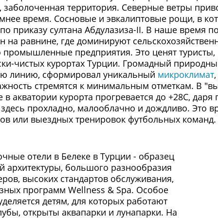
, заболоченная территория. Северные ветры прив
имнее время. Сосновые и эвкалиптовые рощи, в ко
о приказу султана Абдулазиза-II. В наше время п
н на равнине, где доминируют сельскохозяйственн
о промышленные предприятия. Это ценят туристы,
ски-чистых курортах Турции. Громадный природны
ую линию, сформировал уникальный
микроклимат
лажность стремятся к минимальным отметкам. В "в
е в акватории курорта прогревается до +28С, даря
 здесь прохладно, малооблачно и дождливо. Это 
ов или выездных тренировок футбольных команд.
чные отели в Белеке в Турции - образец
й архитектуры, большого разнообразия
еров, высоких стандартов обслуживания,
зных программ Wellness & Spa. Особое
деляется детям, для которых работают
убы, открыты аквапарки и лунапарки. На