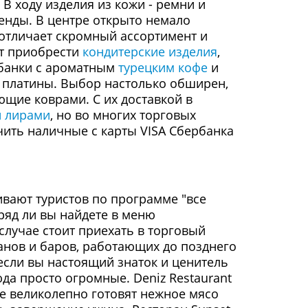
 В ходу изделия из кожи - ремни и
енды. В центре открыто немало
 отличает скромный ассортимент и
ит приобрести
кондитерские изделия
,
й банки с ароматным
турецким кофе
и
и платины. Выбор настолько обширен,
ющие коврами. С их доставкой в
и лирами
, но во многих торговых
чить наличные с карты VISA Сбербанка
ивают туристов по программе "все
вряд ли вы найдете в меню
случае стоит приехать в торговый
ранов и баров, работающих до позднего
 если вы настоящий знаток и ценитель
юда просто огромные. Deniz Restaurant
не великолепно готовят нежное мясо