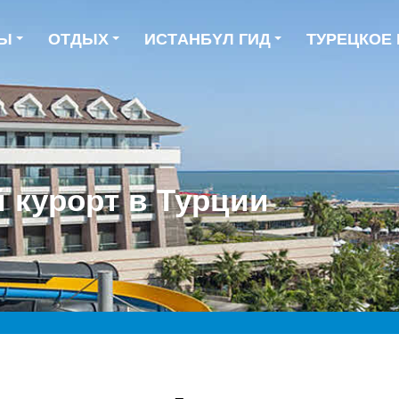
ТЫ
ОТДЫХ
ИCТAНБYЛ ГИД
ТУРЕЦКОЕ
курорт в Турции