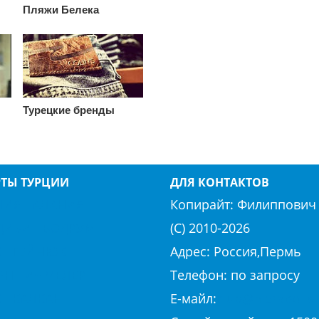
Пляжи Белека
Турецкие бренды
РТЫ ТУРЦИИ
ДЛЯ КОНТАКТОВ
ЛИЯ
АЛАНИЯ
Копирайт:
Филиппович 
ДИБИ
БОДРУМ
(С) 2010-
2026
К
ГЕЙНЮК
Адрес: Россия,Пермь
ЯН
ИЧМЕЛЕР
Телефон: по запросу
К
КАЛКАН
E-майл:
club@hierapolis-