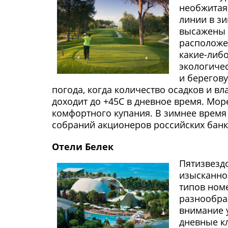
необжитая
линии в з
высажены п
расположе
какие-либ
экологиче
и берегов
погода, когда количество осадков и в
доходит до +45С в дневное время. Мор
комфортного купания. В зимнее время
собраний акционеров российских банк
Отели Белек
Пятизвездо
изысканно
типов ном
разнообра
внимание у
дневные кл