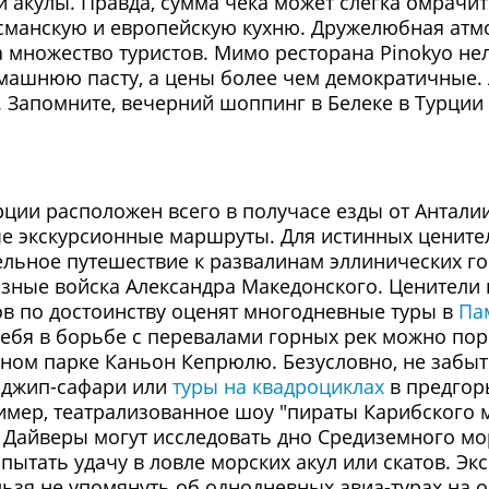
 акулы. Правда, сумма чека может слегка омрачи
османскую и европейскую кухню. Дружелюбная атм
множество туристов. Мимо ресторана Pinokyo не
омашнюю пасту, а цены более чем демократичные. 
fe. Запомните, вечерний шоппинг в Белеке в Турц
рции расположен всего в получасе езды от Антали
е экскурсионные маршруты. Для истинных цените
ельное путешествие к развалинам эллинических го
озные войска Александра Македонского. Ценител
в по достоинству оценят многодневные туры в
Па
себя в борьбе с перевалами горных рек можно по
ном парке Каньон Кепрюлю. Безусловно, не забы
: джип-сафари или
туры на квадроциклах
в предгорь
ример, театрализованное шоу "пираты Карибского 
Дайверы могут исследовать дно Средиземного мор
пытать удачу в ловле морских акул или скатов. Э
льзя не упомянуть об однодневных авиа-турах на 