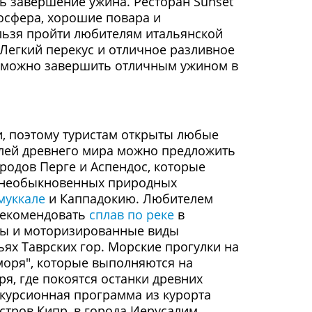
ть завершение ужина. Ресторан Sunset
осфера, хорошие повара и
льзя пройти любителям итальянской
Легкий перекус и отличное разливное
ии можно завершить отличным ужином в
и, поэтому туристам открыты любые
лей древнего мира можно предложить
родов Перге и Аспендос, которые
и необыкновенных природных
муккале
и Каппадокию. Любителем
рекомендовать
сплав по реке
в
ты и моторизированные виды
ях Таврских гор. Морские прогулки на
моря", которые выполняются на
я, где покоятся останки древних
кскурсионная программа из курорта
остров Кипр, в города Иерусалим