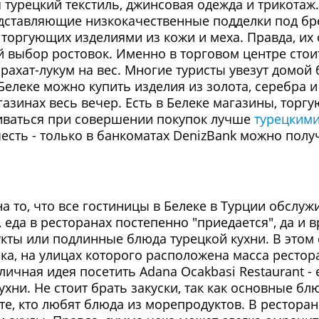
 турецкий текстиль, джинсовая одежда и трикотаж.
едставляющие низкокачественные подделки под бр
 торгующих изделиями из кожи и меха. Правда, их
 выбор ростовок. Именно в торговом центре сто
рахат-лукум на вес. Многие туристы увезут домо
Белеке можно купить изделия из золота, серебра 
азинах весь вечер. Есть в Белеке магазины, торгу
чиваться при совершении покупок лучше
турецким
честь - только в банкоматах DenizBank можно полу
а то, что все гостиницы в Белеке в Турции обслуж
 еда в ресторанах постепенно "приедается", да и 
ты или подлинные блюда турецкой кухни. В этом 
ка, на улицах которого расположена масса ресто
личная идея посетить Adana Ocakbasi Restaurant -
ухни. Не стоит брать закуски, так как основные бл
е, кто любят блюда из морепродуктов. В рестора