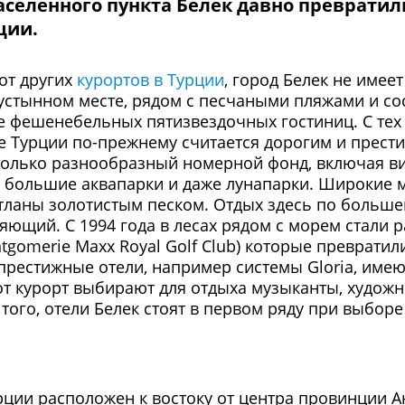
аселенного пункта Белек давно преврати
ции.
от других
курортов в Турции
, город Белек не имее
пустынном месте, рядом с песчаными пляжами и с
е фешенебельных пятизвездочных гостиниц. С тех 
е Турции по-прежнему считается дорогим и прести
только разнообразный номерной фонд, включая ви
, большие аквапарки и даже лунапарки. Широкие 
стланы золотистым песком. Отдых здесь по больше
ющий. С 1994 года в лесах рядом с морем стали 
ntgomerie Maxx Royal Golf Club) которые преврати
рестижные отели, например системы Gloria, име
тот курорт выбирают для отдыха музыканты, художн
ого, отели Белек стоят в первом ряду при выборе
рции расположен к востоку от центра провинции А