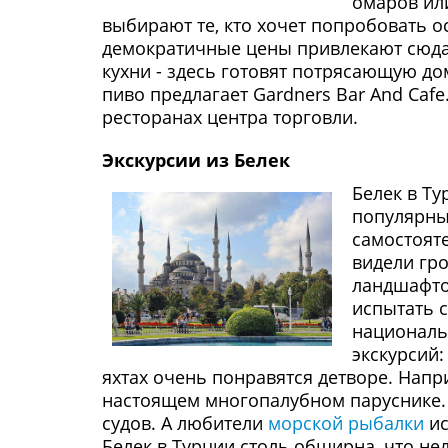
омаров или
выбирают те, кто хочет попробовать 
демократичные цены привлекают сюда 
кухни - здесь готовят потрясающую д
пиво предлагает Gardners Bar And Ca
ресторанах центра торговли.
Экскурсии из Белек
Белек в Ту
популярны
самостоят
видели гр
ландшафто
испытать 
националь
экскурсий
яхтах очень понравятся детворе. Нап
настоящем многопалубном паруснике. 
судов. А любители
морской рыбалки
ис
Белек в Турции столь обширна, что не