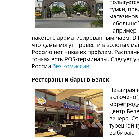
пользуется
сумки, пр
магазинов
небольшой
например, 
пакеты с ароматизированным чаем. В 
что дамы могут провести в золотых маг
Россию нет никаких проблем. Распла
точках есть POS-терминалы. Следует у
России
без комиссии
.
Рестораны и бары в Белек
Невзирая н
включено",
морепродук
центр Беле
вечера. От
турецкой к
выбирают т