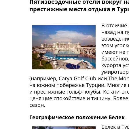
Пятизвездочные отели вокруг н
престижные места отдыха в Тур
В отличие 
назад на 
возведени
этом уголк
имеют не 
бассейнов
курорта у
умиротворя
(например, Carya Golf Club или The Mo
на южном побережье Турции. Многие п
и престижные гольф- клубы. Кстати, э
ценящие спокойствие и тишину. Более т
сезон.
Географическое положение Белек
Белек в Ту