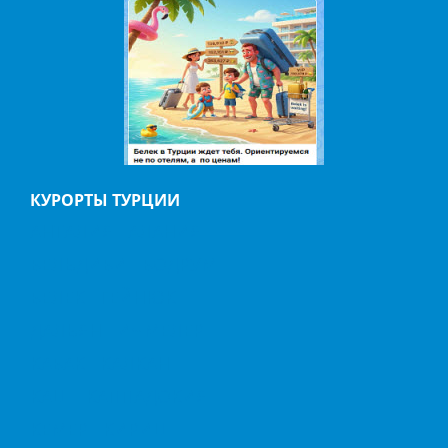
КУРОРТЫ ТУРЦИИ
АНТАЛИЯ
АЛАНИЯ
БЕЛЬДИБИ
БОДРУМ
БЕЛЕК
ГЕЙНЮК
ДАЛЬЯН
ИЧМЕЛЕР
КАБАК
КАЛКАН
КАШ
КАППАДОКИЯ
КЕМЕР
КИРИШ