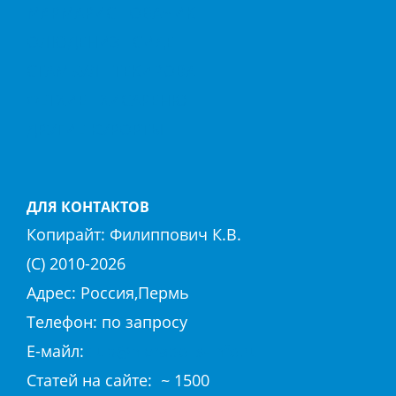
МАРМАРИС
ОВАЧИК
ОЛЮДЕНИЗ
СИДЕ
СТАМБУЛ
ТЕКИРОВА
ФЕТХИЕ
ХИСАРЕНЮ
ДРУГИЕ КУРОРТЫ
ДЛЯ КОНТАКТОВ
Копирайт:
Филиппович К.В.
(С) 2010-
2026
Адрес: Россия,Пермь
Телефон: по запросу
E-майл:
club@hierapolis-info.ru
Cтaтeй нa caйтe: ~ 1500