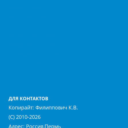
КАБАК
КАЛКАН
КАШ
КАППАДОКИЯ
КЕМЕР
КИРИШ
МАРМАРИС
ОВАЧИК
ОЛЮДЕНИЗ
СИДЕ
СТАМБУЛ
ТЕКИРОВА
ФЕТХИЕ
ХИСАРЕНЮ
ДРУГИЕ КУРОРТЫ
ДЛЯ КОНТАКТОВ
Копирайт:
Филиппович К.В.
(С) 2010-
2026
Адрес: Россия,Пермь