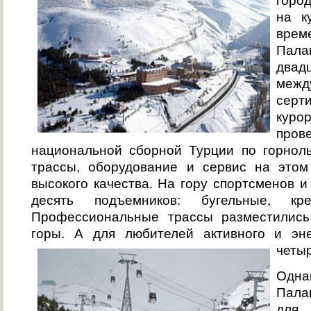
город
на к
вре
Палан
двад
межд
серт
куро
про
национальной сборной Турции по горнол
трассы, оборудование и сервис на этом
высокого качества. На гору спортсменов 
десять подъемников: бугельные, кр
Профессиональные трассы разместилис
горы. А для любителей активного и эне
четыр
Одна
Палан
для