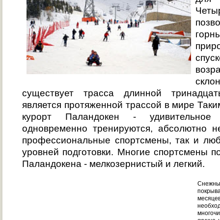
Четы
позв
горн
прир
спус
возр
скл
существует трасса длинной тринадцат
является протяженной трассой в мире Так
курорт Паландокен - удивительное
одновременно тренируются, абсолютно не
профессиональные спортсмены, так и лю
уровней подготовки. Многие спортсмены п
Паландокена - мелкозернистый и легкий.
Снежны
покрыв
месяц
необх
многоч