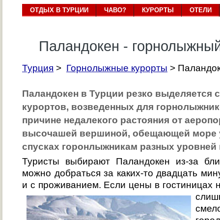
ОТДЫХ В ТУРЦИИ
ЧАВО?
КУРОРТЫ
ОТЕЛИ
Паландокен - горнолыжный
Турция
>
Горнолыжные курорты
> Паландо
Паландокен в Турции резко выделяется 
курортов, возведенных для горнолыжник
причине недалекого растояния от аеропор
высочашей вершиной, обещающей море 
спусках горонлыжникам разных уровней 
Туристы выбирают Паландокен из-за бли
можно добраться за каких-то двадцать мин
и с проживанием. Если цены в гостиницах 
сли
смел