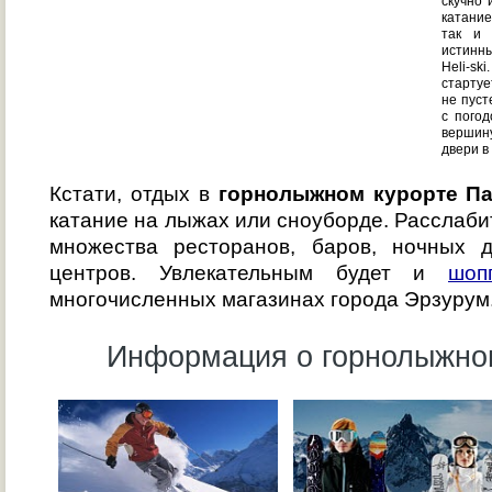
скучно
катание
так и 
истинн
Heli-s
стартуе
не пуст
с погод
вершин
двери в
Кстати, отдых в
горнолыжном курорте П
катание на лыжах или сноуборде. Расслаб
множества ресторанов, баров, ночных д
центров. Увлекательным будет и
шоп
многочисленных магазинах города Эрзурум
Информация о горнолыжном