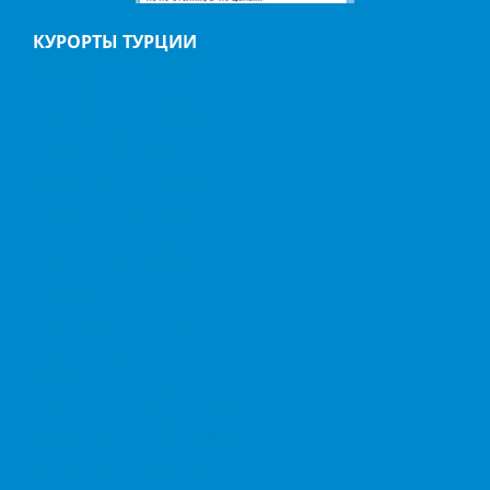
КУРОРТЫ ТУРЦИИ
АНТАЛИЯ
АЛАНИЯ
БЕЛЬДИБИ
БОДРУМ
БЕЛЕК
ГЕЙНЮК
ДАЛЬЯН
ИЧМЕЛЕР
КАБАК
КАЛКАН
КАШ
КАППАДОКИЯ
КЕМЕР
КИРИШ
МАРМАРИС
ОВАЧИК
ОЛЮДЕНИЗ
СИДЕ
СТАМБУЛ
ТЕКИРОВА
ФЕТХИЕ
ХИСАРЕНЮ
ДРУГИЕ КУРОРТЫ