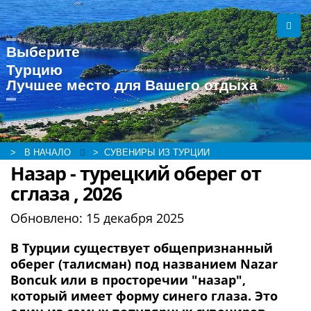
Выберите
Турцию
Лучшее место для Вашего отдыха
> В НАЧАЛО
> СУВЕНИРЫ ИЗ ТУРЦИИ
Назар - турецкий оберег от
сглаза , 2026
Обновлено:
15 декабря 2025
В Турции существует общепризнанный
оберег (талисман) под названием Nazar
Boncuk или в просторечии "назар",
который имеет форму синего глаза. Это