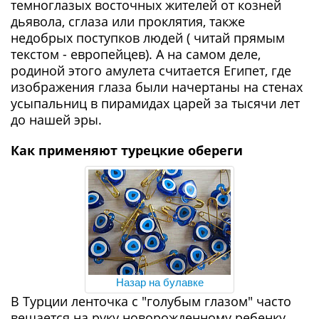
темноглазых восточных жителей от козней
дьявола, сглаза или проклятия, также
недобрых поступков людей ( читай прямым
текстом - европейцев). А на самом деле,
родиной этого амулета считается Египет, где
изображения глаза были начертаны на стенах
усыпальниц в пирамидах царей за тысячи лет
до нашей эры.
Как применяют турецкие обереги
Назар на булавке
В Турции ленточка с "голубым глазом" часто
вешается на руку новорожденному ребенку.