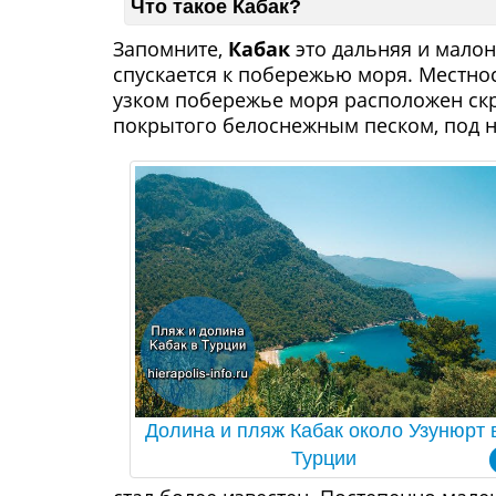
Что такое Кабак?
Запомните,
Кабак
это дальняя и мало
спускается к побережью моря. Местнос
узком побережье моря расположен скр
покрытого белоснежным песком, под н
Долина и пляж Кабак около Узунюрт 
Турции