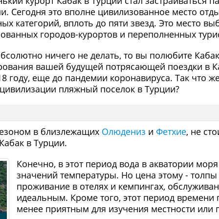
нький курорт Кабак в Турции стал застраиваться 
и. Сегодня это вполне цивилизованное место отды
 категорий, вплоть до пяти звезд. Это место выб
зованных городов-курортов и переполненных тури
абсолютно ничего не делать, то вы полюбите Кабак
ования вашей будущей потрясающей поездки в Ка
8 году, еще до пандемии коронавируса. Так что 
 цивилизации пляжный поселок в Турции?
 сезоном в близлежащих
Олюдениз
и
Фетхие
, не ст
Кабак в Турции.
Конечно, в этот период вода в акватории мор
значений температуры. Но цена этому - толпы 
проживание в отелях и кемпингах, обслуживан
идеальным. Кроме того, этот период времени 
менее приятным для изучения местности или 