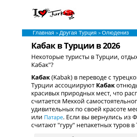
Главная
Другая Турция
Олюдениз
Ка
>
>
Кабак в Турции в 2026
Некоторые туристы в Турции, отдых
Кабак"?
Кабак
(Kabak) в переводе с турецк
Турции ассоциируют
Кабак
отнюдь
красивых природных мест, что рас
считается Меккой самостоятельног
удивительных по своей красоте ме
или
. Если вы вернулись из 
Патаре
считают "гуру" непакетных туров в