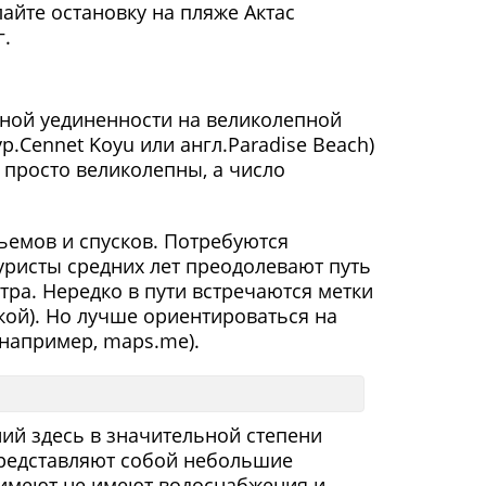
лайте остановку на пляже Актас
г.
ной уединенности на великолепной
р.Cennet Koyu или англ.Paradise Beach)
е просто великолепны, а число
ъемов и спусков. Потребуются
уристы средних лет преодолевают путь
 утра. Нередко в пути встречаются метки
кой). Но лучше ориентироваться на
(например, maps.me).
ний здесь в значительной степени
представляют собой небольшие
 имеют не имеют водоснабжения и