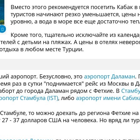
Вместо этого рекомендуется посетить Кабак в 
туристов начинают резко уменьшается, цены
уровню, а вода в море все еще достаточно те
Кроме того, тщательно исключайте из календа
елей с детьми на пляжах. А цены в отелях неверо
отдыха в любом месте Турции.
ий аэропорт. Безусловно, это
аэропорт Даламан
.
время раз в сутки "поднимается" рейс из Москвы в
иаборт до города Даламан рядом с Фетхие. В
Стамб
ропорт Стамбула (IST)
, либо
аэропорт имени Сабиха
 Стамбуле, то можно доехать до региона Фетхие на
ду 27 - 37 долларов США на человека. Но вряд ли т