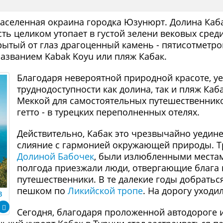
населенная окраина городка Юзунюрт. Долина Каба
ть целиком утопает в густой зелени вековых сред
ытый от глаз драгоценный камень - пятисотметров
азванием Kabak Koyu или пляж Кабак.
Благодаря невероятной природной красоте, уе
труднодоступности как долина, так и пляж Каба
Меккой для самостоятельных путешественнико
гетто - в турецких переполненных отелях.
Действительно, Кабак это чрезвычайно уедине
слияние с гармонией окружающей природы. Три
Долиной Бабочек
, были излюбленными местам
полгода приезжали люди, отвергающие блага
путешественники. В те далекие годы добрать
пешком по
Ликийской тропе
. На дорогу уходил
в
Сегодня, благодаря проложенной автодороге и