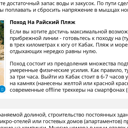
те достаточный запас воды и закусок. По пути сде
то бы поплавать и сбросить напряжение в мышцах но
Поход На Райский Пляж
Если вы хотите достичь максимальной возмож
прибрежной линии - готовьтесь к походу на (ту
в трех километрах к югу от Кабак. Пляж и мор
отдыхающих нередко равны нулю.
Поход состоит из преодоления множества под
умеренные физические усилия. Как правило, т
за три часа. Выйти из Кабак стоит в 6-7 часов
на камнях (нанесены желтой или красной крас
современные offline треккеры на смартфонах 
раняемой долиной, строительство постоянных зда
икро-отелей или гостевых домов (апартаментов) 
ожие на кемпинги. Многие номера в мини-отелях