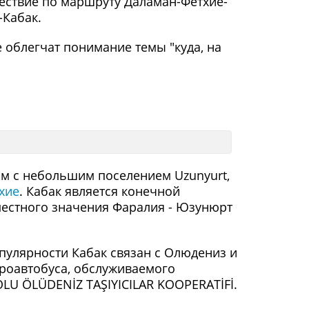
шествие по маршруту Даламан-Фетхие-
-Кабак.
 облегчат понимание темы "куда, на
м с небольшим поселением Uzunyurt,
хие
. Кабак является конечной
местного значения Фаралия - Юзунюрт
пулярности Кабак связан с Олюдениз и
роавтобуса, обслуживаемого
OLU ÖLÜDENİZ TAŞIYICILAR KOOPERATİFİ.