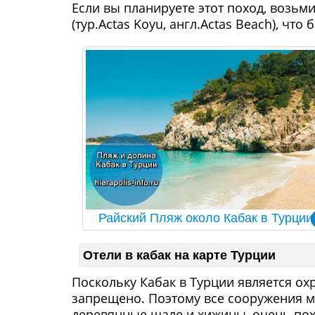
Если вы планируете этот поход, возьми
(тур.Actas Koyu, англ.Actas Beach), ч
Райский Пляж около Кабак в Турции
Отели в кабак на карте Турции
Поскольку Кабак в Турции является ох
запрещено. Поэтому все сооружения м
деревянные шале и хижины, очень пох