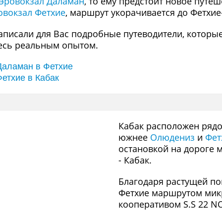
эровокзал Даламан
, то ему предстоит новое путе
овокзал Фетхие
, маршрут укорачивается до Фетхие
аписали для Вас подробные путеводители, которые
тесь реальным опытом.
 Даламан в Фетхие
Фетхие в Кабак
Кабак расположен рядо
южнее
Олюдениз
и
Фет
остановкой на дороге 
- Кабак.
Благодаря растущей по
Фетхие маршрутом мик
кооперативом S.S 22 N