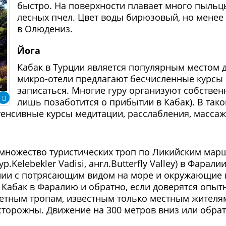
быстро. На поверхности плавает много пыльц
лесных пчел. Цвет воды бирюзовый, но менее
в Олюдениз.
Йога
Кабак в Турции является популярным местом д
микро-отели предлагают бесчисленные курсы 
записаться. Многие гуру организуют собственн
лишь позаботится о прибытии в Кабак). В тако
тенсивные курсы медитации, расслабления, массаж
 множество туристических троп по Ликийским мар
ур.Kelebekler Vadisi, англ.Butterfly Valley) в Фара
нии с потрясающим видом на море и окружающие 
Кабак в Фаралию и обратно, если доверятся опытн
етным тропам, известным только местным жителям
осторожны. Движение на 300 метров вниз или обрат