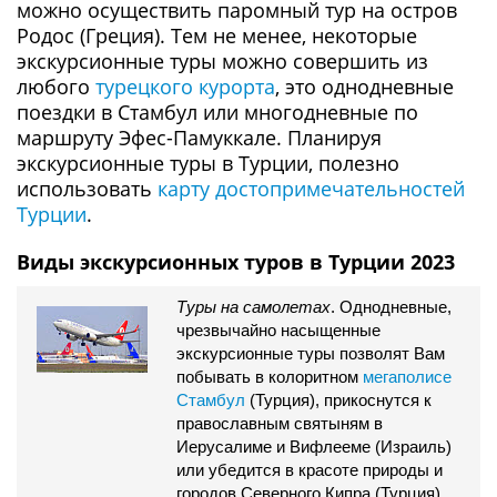
можно осуществить паромный тур на остров
Родос (Греция). Тем не менее, некоторые
экскурсионные туры можно совершить из
любого
турецкого курорта
, это однодневные
поездки в Стамбул или многодневные по
маршруту Эфес-Памуккале. Планируя
экскурсионные туры в Турции, полезно
использовать
карту достопримечательностей
Турции
.
Виды экскурсионных туров в Турции 2023
Туры на самолетах
. Однодневные,
чрезвычайно насыщенные
экскурсионные туры позволят Вам
побывать в колоритном
мегаполисе
Стамбул
(Турция), прикоснутся к
православным святыням в
Иерусалиме и Вифлееме (Израиль)
или убедится в красоте природы и
городов Северного Кипра (Турция).