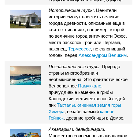
Исторические туры
. Ценители
истории смогут посетить великие
города древности, описанные еще в
святых писаниях, например, второй
по величине город античности Эфес,
места раскопок Трои или Пергама,
наконец,
Термессос
, не склонивший
головы перед
Александром Великим
.
Познавательные туры
. Природа
страны многообразна и
необыкновенна. Это фантастическое
белоснежное
Памуккале
,
причудливые каменные грибы
Каппадокии, величественный седой
пик
Тахталы, огненная
земля горы
Химера
, незабываемый
каньон
Гейнюк
, древние гробницы в Демре.
Аквапарки и дельфинарии
.
Множество современных аквапарков