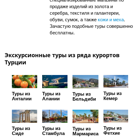
продаже изделий из золота и
серебра, текстиля и галантереи,
обуви, сумок, а также
кожи и меха
.
Зачастую подобные туры совершенно
бесплатны.
Экскурсионные туры из ряда курортов
Турции
Туры из
Туры из
Туры из
Туры из
Кемер
Анталии
Алании
Бельдиби
Туры из
Туры из
Туры из
Туры из
Фетхие
Сиде
Стамбула
Мармариса