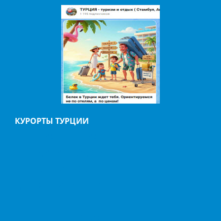
КУРОРТЫ ТУРЦИИ
АНТАЛИЯ
АЛАНИЯ
БЕЛЬДИБИ
БОДРУМ
БЕЛЕК
ГЕЙНЮК
ДАЛЬЯН
ИЧМЕЛЕР
КАБАК
КАЛКАН
КАШ
КАППАДОКИЯ