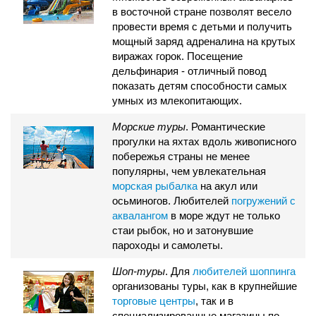
в восточной стране позволят весело
провести время с детьми и получить
мощный заряд адреналина на крутых
виражах горок. Посещение
дельфинария - отличный повод
показать детям способности самых
умных из млекопитающих.
Морские туры
. Романтические
прогулки на яхтах вдоль живописного
побережья страны не менее
популярны, чем увлекательная
морская рыбалка
на акул или
осьминогов. Любителей
погружений с
аквалангом
в море ждут не только
стаи рыбок, но и затонувшие
пароходы и самолеты.
Шоп-туры
. Для
любителей шоппинга
организованы туры, как в крупнейшие
торговые центры
, так и в
специализированные магазины по