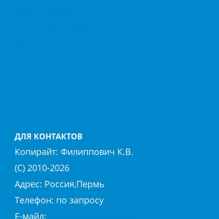
КЕМЕР
КИРИШ
МАРМАРИС
ОВАЧИК
ОЛЮДЕНИЗ
СИДЕ
СТАМБУЛ
ТЕКИРОВА
ФЕТХИЕ
ХИСАРЕНЮ
ДРУГИЕ КУРОРТЫ
ДЛЯ КОНТАКТОВ
Копирайт:
Филиппович К.В.
(С) 2010-
2026
Адрес: Россия,Пермь
Телефон: по запросу
E-майл:
club@hierapolis-info.ru