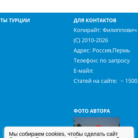
РТЫ ТУРЦИИ
ДЛЯ КОНТАКТОВ
ЛИЯ
АЛАНИЯ
Копирайт:
Филиппович 
ДИБИ
БОДРУМ
(С) 2010-
2026
К
ГЕЙНЮК
Адрес: Россия,Пермь
ЯН
ИЧМЕЛЕР
Телефон: по запросу
К
КАЛКАН
E-майл:
club@hierapolis-
КАППАДОКИЯ
Cтaтeй нa caйтe: ~ 1500
Р
КИРИШ
Политика конфиденциа
АРИС
ОВАЧИК
Согласие на обработку 
ЕНИЗ
СИДЕ
ФОТО АВТОРА
БУЛ
ТЕКИРОВА
ИЕ
ХИСАРЕНЮ
Мы собираем cookies, чтобы сделать сайт