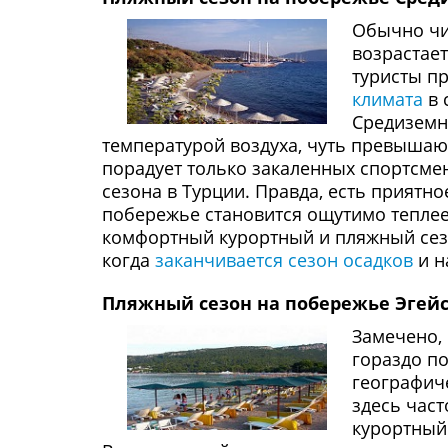
Обычно чи
возрастае
туристы п
климата
в 
Средиземн
температурой воздуха, чуть превышающ
порадует только закаленных спортсме
сезона в Турции. Правда, есть приятн
побережье становится ощутимо теплее -
комфортный курортный и пляжный сезо
когда
заканчивается сезон осадков
и н
Пляжный сезон на побережье Эгейс
Замечено,
гораздо п
географиче
здесь част
курортный 