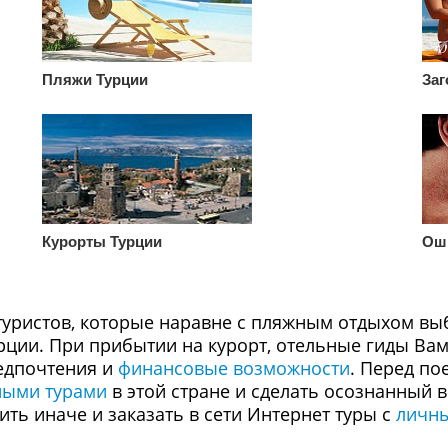
Пляжи Турции
Заг
Курорты Турции
Оши
 туристов, которые наравне с пляжным отдыхом вы
рции. При прибытии на курорт, отельные гиды В
едпочтения и
финансовые возможности
. Перед п
ными турами
в этой стране и сделать осознанный 
ить иначе и заказать в сети Интернет туры с
личны