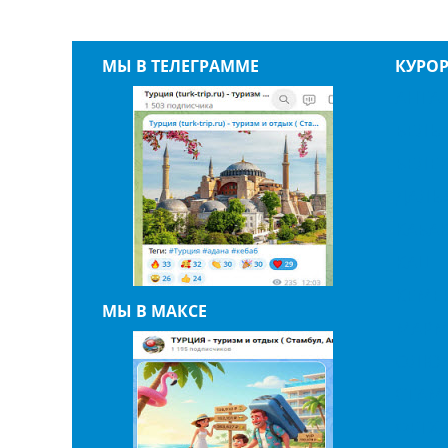
МЫ В ТЕЛЕГРАММЕ
КУРО
АНТА
БЕЛЬ
БЕЛЕ
ДАЛЬ
КАБА
КАШ
КЕМЕ
МЫ В МАКСЕ
МАРМ
ОЛЮД
СТАМ
ФЕТХ