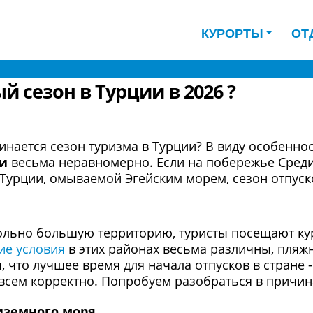
КУРОРТЫ
ОТ
 сезон в Турции в 2026 ?
инается сезон туризма в Турции? В виду особенно
ии
весьма неравномерно. Если на побережье Сред
е Турции, омываемой Эгейским морем, сезон отпус
вольно большую территорию, туристы посещают ку
ие условия
в этих районах весьма различны, пляж
 что лучшее время для начала отпусков в стране -
овсем корректно. Попробуем разобраться в причина
иземного моря