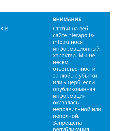
ВНИМАНИЕ
К.В.
Статьи на веб-
сайте hierapolis-
info.ru носят
информационный
характер. Мы не
несем
info.ru
ответственности
за любые убытки
или ущерб, если
льности
опубликованная
информация
«cookie»
оказалась
неправильной или
неполной.
Запрещена
републикация