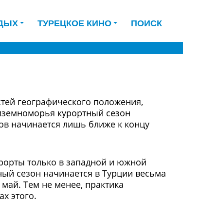
ДЫХ
ТУРЕЦКОЕ КИНО
ПОИСК
стей географического положения,
иземноморья курортный сезон
ков начинается лишь ближе к концу
рорты только в западной и южной
ный сезон начинается в Турции весьма
 май. Тем не менее, практика
х этого.