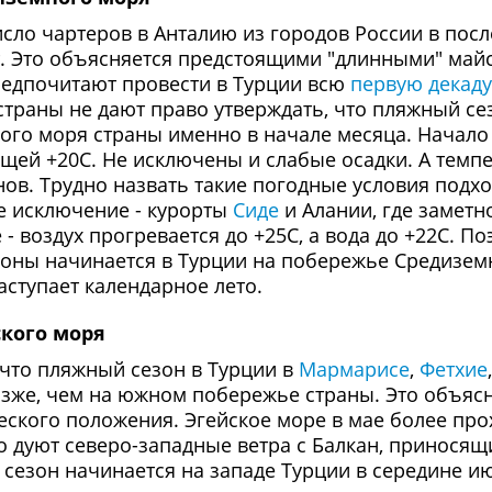
сло чартеров в Анталию из городов России в посл
т. Это объясняется предстоящими "длинными" май
редпочитают провести в Турции всю
первую декаду
страны не дают право утверждать, что пляжный се
ого моря страны именно в начале месяца. Начало
ей +20С. Не исключены и слабые осадки. А темпе
нов. Трудно назвать такие погодные условия под
ое исключение - курорты
Сиде
и Алании, где заметно
 воздух прогревается до +25С, а вода до +22С. По
ны начинается в Турции на побережье Средиземн
аступает календарное лето.
кого моря
 что пляжный сезон в Турции в
Мармарисе
,
Фетхие
озже, чем на южном побережье страны. Это объяс
ского положения. Эгейское море в мае более прох
о дуют северо-западные ветра с Балкан, принося
сезон начинается на западе Турции в середине июн