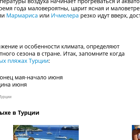
ературы воздуха начинает прогреваться и акват
 время года маловероятны, царит ясная и маловетр
ли
Мармариса
или
Ичмелера
резко идут вверх, дос
ожение и особенности климата, определяют
ного сезона в стране. Итак, запомните когда
ых пляжах Турции
:
конец мая-начало июня
дина июня
Турции
дыхе в Турции