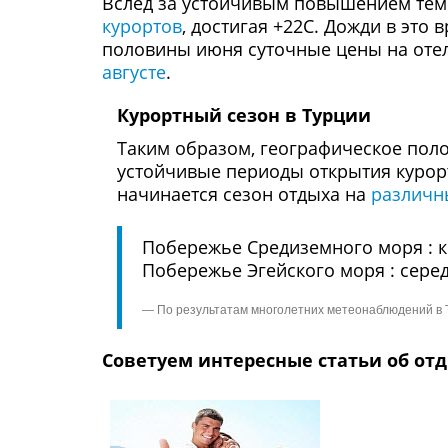
Вслед за устойчивым повышением темп
курортов
, достигая +22С. Дожди в это
половины июня суточные цены на оте
августе
.
Курортный сезон в Турции
Таким образом, географическое пол
устойчивые периоды открытия курорт
начинается сезон отдыха на
различн
Побережье Средиземного моря : 
Побережье Эгейского моря : сере
По результатам многолетних метеонаблюдений в 
Советуем интересные статьи об от