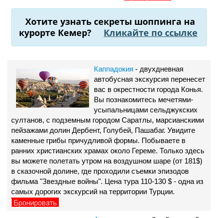
Хотите узнать секреты шоппинга на
курорте Кемер?
Кликайте по ссылке
Каппадокия
- двухдневная
автобусная экскурсия перенесет
вас в окрестности города Конья.
Вы познакомитесь мечетями-
усыпальницами сельджукских
султанов, с подземным городом Саратлы, марсианскими
пейзажами долин Дербент, Голубей, Пашабаг. Увидите
каменные грибы причудливой формы. Побываете в
ранних христианских храмах около Гереме. Только здесь
вы можете полетать утром на воздушном шаре (от 181$)
в сказочной долине, где проходили съемки эпизодов
фильма "Звездные войны". Цена тура 110-130 $ - одна из
самых дорогих экскурсий на территории Турции.