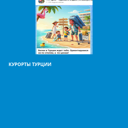
КУРОРТЫ ТУРЦИИ
АНТАЛИЯ
АЛАНИЯ
БЕЛЬДИБИ
БОДРУМ
БЕЛЕК
ГЕЙНЮК
ДАЛЬЯН
ИЧМЕЛЕР
КАБАК
КАЛКАН
КАШ
КАППАДОКИЯ