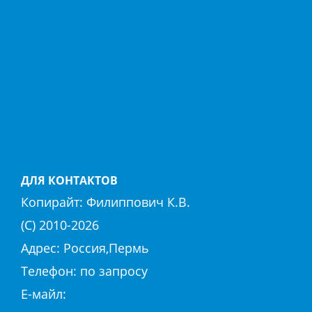
КЕМЕР
КИРИШ
МАРМАРИС
ОВАЧИК
ОЛЮДЕНИЗ
СИДЕ
СТАМБУЛ
ТЕКИРОВА
ФЕТХИЕ
ХИСАРЕНЮ
ДРУГИЕ КУРОРТЫ
ДЛЯ КОНТАКТОВ
Копирайт:
Филиппович К.В.
(С) 2010-
2026
Адрес: Россия,Пермь
Телефон: по запросу
E-майл:
club@hierapolis-info.ru