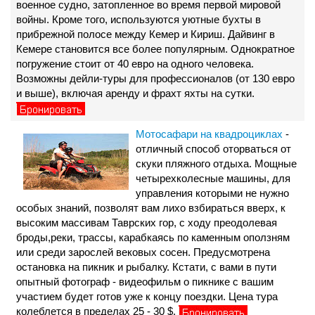
военное судно, затопленное во время первой мировой
войны. Кроме того, используются уютные бухты в
прибрежной полосе между Кемер и Кириш. Дайвинг в
Кемере становится все более популярным. Однократное
погружение стоит от 40 евро на одного человека.
Возможны дейли-туры для профессионалов (от 130 евро
и выше), включая аренду и фрахт яхты на сутки.
Мотосафари на квадроциклах
-
отличный способ оторваться от
скуки пляжного отдыха. Мощные
четырехколесные машины, для
управления которыми не нужно
особых знаний, позволят вам лихо взбираться вверх, к
высоким массивам Таврских гор, с ходу преодолевая
броды,реки, трассы, карабкаясь по каменным оползням
или среди зарослей вековых сосен. Предусмотрена
остановка на пикник и рыбалку. Кстати, с вами в пути
опытный фотограф - видеофильм о пикнике с вашим
участием будет готов уже к концу поездки. Цена тура
колеблется в пределах 25 - 30 $.