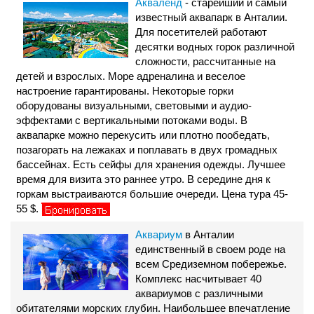
Акваленд
- старейший и самый
известный аквапарк в Анталии.
Для посетителей работают
десятки водных горок различной
сложности, рассчитанные на
детей и взрослых. Море адреналина и веселое
настроение гарантированы. Некоторые горки
оборудованы визуальными, световыми и аудио-
эффектами с вертикальными потоками воды. В
аквапарке можно перекусить или плотно пообедать,
позагорать на лежаках и поплавать в двух громадных
бассейнах. Есть сейфы для хранения одежды. Лучшее
время для визита это раннее утро. В середине дня к
горкам выстраиваются большие очереди. Цена тура 45-
55 $.
Аквариум
в Анталии
единственный в своем роде на
всем Средиземном побережье.
Комплекс насчитывает 40
аквариумов с различными
обитателями морских глубин. Наибольшее впечатление