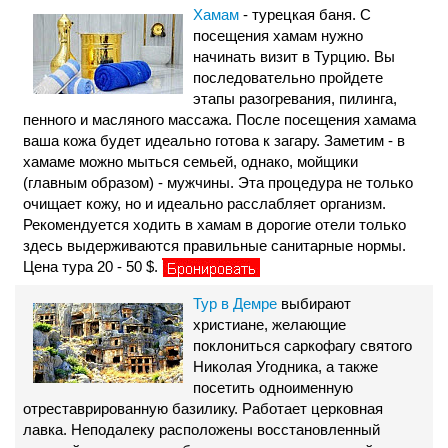
Хамам
- турецкая баня. С
посещения хамам нужно
начинать визит в Турцию. Вы
последовательно пройдете
этапы разогревания, пилинга,
пенного и масляного массажа. После посещения хамама
ваша кожа будет идеально готова к загару. Заметим - в
хамаме можно мыться семьей, однако, мойщики
(главным образом) - мужчины. Эта процедура не только
очищает кожу, но и идеально расслабляет организм.
Рекомендуется ходить в хамам в дорогие отели только
здесь выдерживаются правильные санитарные нормы.
Цена тура 20 - 50 $.
Тур в Демре
выбирают
христиане, желающие
поклониться саркофагу святого
Николая Угодника, а также
посетить одноименную
отреставрированную базилику. Работает церковная
лавка. Неподалеку расположены восстановленный