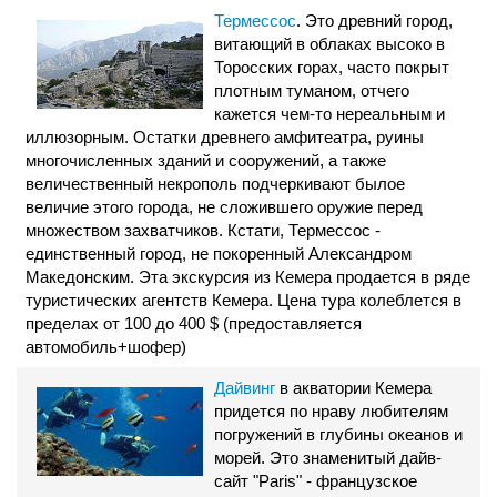
Термессос
. Это древний город,
витающий в облаках высоко в
Торосских горах, часто покрыт
плотным туманом, отчего
кажется чем-то нереальным и
иллюзорным. Остатки древнего амфитеатра, руины
многочисленных зданий и сооружений, а также
величественный некрополь подчеркивают былое
величие этого города, не сложившего оружие перед
множеством захватчиков. Кстати, Термессос -
единственный город, не покоренный Александром
Македонским. Эта экскурсия из Кемера продается в ряде
туристических агентств Кемера. Цена тура колеблется в
пределах от 100 до 400 $ (предоставляется
автомобиль+шофер)
Дайвинг
в акватории Кемера
придется по нраву любителям
погружений в глубины океанов и
морей. Это знаменитый дайв-
сайт "Paris" - французcкое