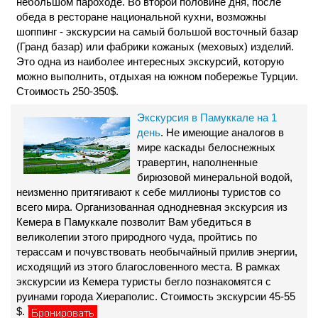
небольшом пароходе. Во второй половине дня, после
обеда в ресторане национальной кухни, возможны
шоппинг - экскурсии на самый большой восточный базар
(Гранд базар) или фабрики кожаных (меховых) изделий.
Это одна из наиболее интересных экскурсий, которую
можно выполнить, отдыхая на южном побережье Турции.
Стоимость 250-350$.
Экскурсия в Памуккале на 1
день
. Не имеющие аналогов в
мире каскады белоснежных
травертин, наполненные
бирюзовой минеральной водой,
неизменно притягивают к себе миллионы туристов со
всего мира. Организованная однодневная экскурсия из
Кемера в Памуккале позволит Вам убедиться в
великолепии этого природного чуда, пройтись по
терассам и почувствовать необычайный прилив энергии,
исходящий из этого благословенного места. В рамках
экскурсии из Кемера туристы бегло познакомятся с
руинами города Хиераполис. Стоимость экскурсии 45-55
$.