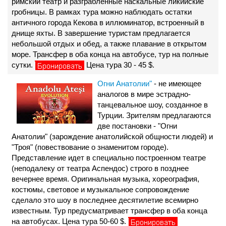
римский театр и разграбленные наскальные ликийские
гробницы. В рамках тура можно наблюдать остатки
античного города Кекова в иллюминатор, встроенный в
днище яхты. В завершение туристам предлагается
небольшой отдых и обед, а также плавание в открытом
море. Трансфер в оба конца на автобусе, тур на полные
сутки.
Цена тура 30 - 45 $.
Огни Анатолии"
- не имеющее
аналогов в мире эстрадно-
танцевальное шоу, созданное в
Турции. Зрителям предлагаются
две постановки - "Огни
Анатолии" (зарождение анатолийской общности людей) и
"Троя" (повествование о знаменитом городе).
Представление идет в специально построенном театре
(неподалеку от театра Аспендос) строго в позднее
вечернее время. Оригинальная музыка, хореография,
костюмы, световое и музыкальное сопровождение
сделало это шоу в последнее десятилетие всемирно
известным. Тур предусматривает трансфер в оба конца
на автобусах. Цена тура 50-60 $.