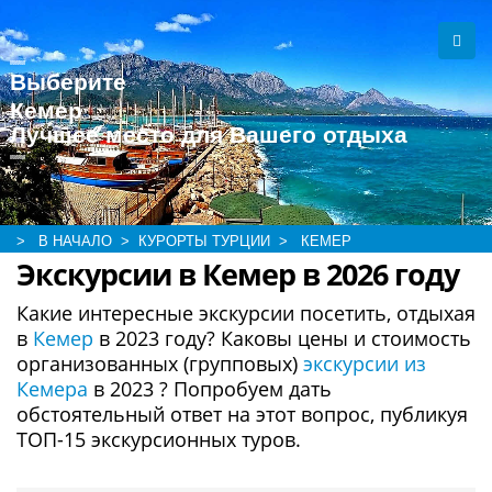
Выберите
Кемер
Лучшее место для Вашего отдыха
> В НАЧАЛО
> КУРОРТЫ ТУРЦИИ
> КЕМЕР
Экскурсии в Кемер в 2026 году
Какие интересные экскурсии посетить, отдыхая
в
Кемер
в 2023 году? Каковы цены и стоимость
организованных (групповых)
экскурсии из
Кемера
в 2023 ? Попробуем дать
обстоятельный ответ на этот вопрос, публикуя
ТОП-15 экскурсионных туров.