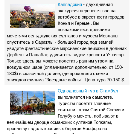
Каппадокия
- двухдневная
экскурсия перенесет вас на
автобусе в окрестности городов
Конья и Гереме . Вы
познакомитесь древними
мечетями сельджукских султанов и музеем Мевланы;
спуститесь в Саратлы - большой город под землей;
увидите фантастические марсианские пейзажи в долинах
Дербент и Пашабаг; удивитесь видом крепости Учхисар.
Только здесь вы можете полетать ранним утром на
воздушном шаре (оплачивается дополнительно, от 150-
180$) в сказочной долине, где проходили съемки
эпизодов фильма "Звездные войны". Цена тура 70-150 $.
Однодневный тур в Стамбул
выполняется на самолете.
Туристы посетят главные
святыни - храм Святой Софии и
Голубую мечеть, побывают в
величайшем дворце османских султанов Топкапы,
проплывут вдоль красивых берегов Босфора на