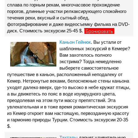
сплава по горным рекам, многочасовое прохождение
порогов, длинные участки релкаксирующего спокойного
течения реки, вкусный и сытный обед,
фотографирование и даже видеосъемку фильма на DVD-
диск. Стоимость экскурсии 25-45 $.
Каньон Гейнюк
. Вы устали от
шаблонных экскурсий в Кемере?
Вам захотелось полного
экстрима? Тогда немедленно
выберете самостоятельное
путешествие в каньон, расположенный неподалеку от
Кемер. Нетронутые веками, белоснежные стены каньона
уходят далеко вверх, где-то высоко в небе кружат птицы,
а вы движетесь по пояс в воде изумрудного цвета,
преодолевая на этом пути массу препятствий. Эта
увлекательная и в тоже время романтическая экскурсия
из Кемер откроет вам настоящую, первозданную красоту
и гармонию природы Турции. Стоимость экскурсии 20-35
$.
Тахталы
дарует удивительную