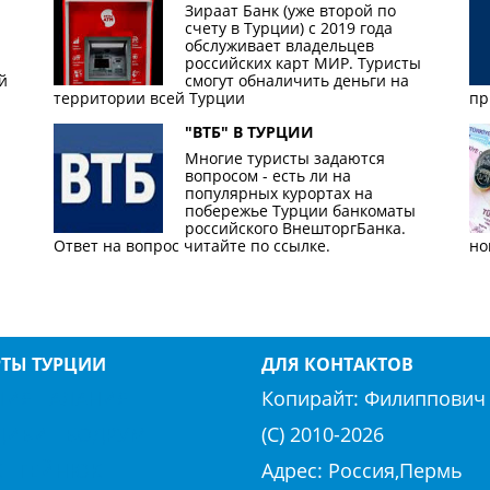
Зираат Банк (уже второй по
счету в Турции) с 2019 года
обслуживает владельцев
российских карт МИР. Туристы
й
смогут обналичить деньги на
территории всей Турции
пр
"ВТБ" В ТУРЦИИ
Многие туристы задаются
вопросом - есть ли на
популярных курортах на
побережье Турции банкоматы
российского ВнешторгБанка.
Ответ на вопрос читайте по ссылке.
но
РТЫ ТУРЦИИ
ДЛЯ КОНТАКТОВ
ЛИЯ
АЛАНИЯ
Копирайт:
Филиппович 
ДИБИ
БОДРУМ
(С) 2010-
2026
К
ГЕЙНЮК
Адрес: Россия,Пермь