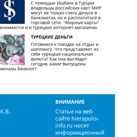
С помощью Ишбанк в Турции
владельцы российских карт МИР
могут не только снять деньги в
банкоматах, но и расплатиться в
торговой сети. "Мирные карты"
инимаются и в турецких интернет-магазинах.
ТУРЕЦКИЕ ДЕНЬГИ
Готовимся к поездке на отдых и
шоппингу. Что представляет из
себя турецкая национальная
валюта? Как она выглядит
сегодня, какие выпущены
миналы банкнот?
ВНИМАНИЕ
К.В.
Статьи на веб-
сайте hierapolis-
info.ru носят
информационный