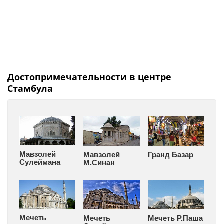
Достопримечательности в центре
Стамбула
Мавзолей
Мавзолей
Гранд Базар
Сулеймана
М.Синан
Мечеть
Мечеть
Мечеть Р.Паша