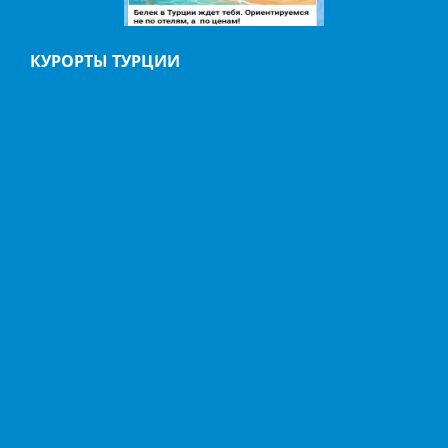
КУРОРТЫ ТУРЦИИ
АНТАЛИЯ
АЛАНИЯ
БЕЛЬДИБИ
БОДРУМ
БЕЛЕК
ГЕЙНЮК
ДАЛЬЯН
ИЧМЕЛЕР
КАБАК
КАЛКАН
КАШ
КАППАДОКИЯ
КЕМЕР
КИРИШ
МАРМАРИС
ОВАЧИК
ОЛЮДЕНИЗ
СИДЕ
СТАМБУЛ
ТЕКИРОВА
ФЕТХИЕ
ХИСАРЕНЮ