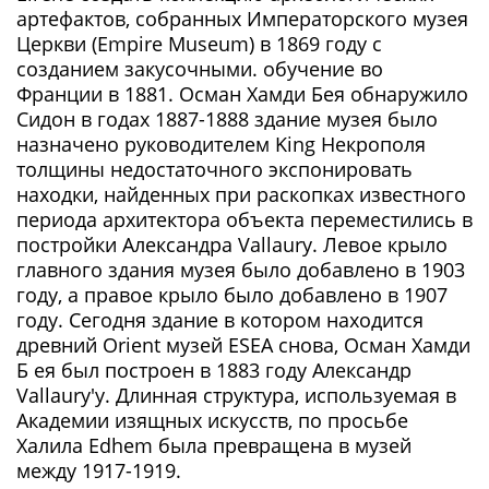
артефактов, собранных Императорского музея
Церкви (Empire Museum) в 1869 году с
созданием закусочными. обучение во
Франции в 1881. Осман Хамди Бея обнаружило
Сидон в годах 1887-1888 здание музея было
назначено руководителем King Некрополя
толщины недостаточного экспонировать
находки, найденных при раскопках известного
периода архитектора объекта переместились в
постройки Александра Vallaury. Левое крыло
главного здания музея было добавлено в 1903
году, а правое крыло было добавлено в 1907
году. Сегодня здание в котором находится
древний Orient музей ESEA снова, Осман Хамди
Б ея был построен в 1883 году Александр
Vallaury'y. Длинная структура, используемая в
Академии изящных искусств, по просьбе
Халила Edhem была превращена в музей
между 1917-1919.