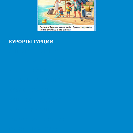
КУРОРТЫ ТУРЦИИ
АНТАЛИЯ
АЛАНИЯ
БЕЛЬДИБИ
БОДРУМ
БЕЛЕК
ГЕЙНЮК
ДАЛЬЯН
ИЧМЕЛЕР
КАБАК
КАЛКАН
КАШ
КАППАДОКИЯ
КЕМЕР
КИРИШ
МАРМАРИС
ОВАЧИК
ОЛЮДЕНИЗ
СИДЕ