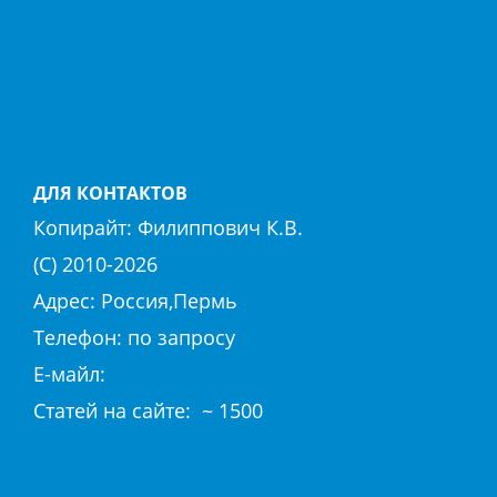
СТАМБУЛ
ТЕКИРОВА
ФЕТХИЕ
ХИСАРЕНЮ
ДРУГИЕ КУРОРТЫ
ДЛЯ КОНТАКТОВ
Копирайт:
Филиппович К.В.
(С) 2010-
2026
Адрес: Россия,Пермь
Телефон: по запросу
E-майл:
club@hierapolis-info.ru
Cтaтeй нa caйтe: ~ 1500
Политика конфиденциальности
Согласие на обработку «cookie»