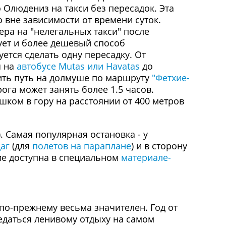
Олюдениз на такси без пересадок. Эта
 вне зависимости от времени суток.
ера на "нелегальных такси" после
ует и более дешевый способ
уется сделать одну пересадку. От
я на
автобусе Mutas или Havatas
до
жить путь на долмуше по маршруту
"Фетхие-
рога может занять более 1.5 часов.
шком в гору на расстоянии от 400 метров
 Самая популярная остановка - у
аг
(для
полетов на параплане
) и в сторону
ие доступна в специальном
материале-
 по-прежнему весьма значителен. Год от
редаться ленивому отдыху на самом