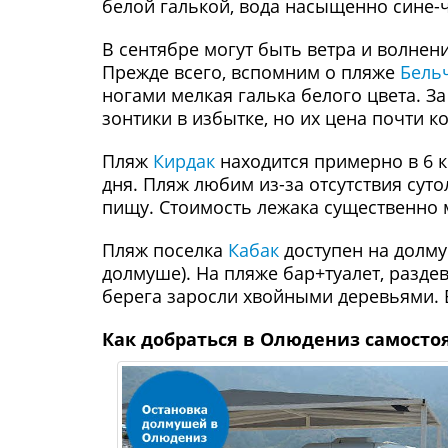
белой галькой, вода насыщенно сине-
В сентябре могут быть ветра и волнен
Прежде всего, вспомним о пляже
Бель
ногами мелкая галька белого цвета. З
зонтики в избытке, но их цена почти к
Пляж
Кирдак
находится примерно в 6 к
дня. Пляж любим из-за отсутствия су
пищу. Стоимость лежака существенно 
Пляж поселка
Кабак
доступен на долму
долмуше). На пляже бар+туалет, раздев
берега заросли хвойными деревьями. 
Как добраться в Олюдениз самосто