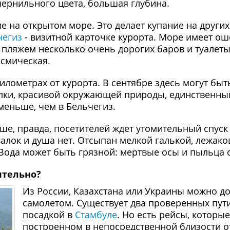
чернильного цвета, большая глубина.
ие на открытом море. Это делает купание на други
чегиз
- визитной карточке курорта. Море имеет о
а пляжем несколько очень дорогих баров и туалеты
осмическая.
илометрах от курорта. В сентябре здесь могут быт
толки, красивой окружающей природы, единственны
меньше, чем в Бельчегиз.
ше, правда, посетителей ждет утомительный спуск 
алок и душа нет. Отсыпан мелкой галькой, лежаков
Вода может быть грязной: мертвые осы и пыльца 
ятельно?
Из России, Казахстана или Украины можно до
самолетом. Существует два проверенных пут
посадкой в
Стамбуле
. Но есть рейсы, котор
построенном в непосредственной близости о