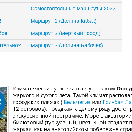
Самостоятельные маршруты 2022
2
Маршрут 1 (Долина Кабак)
бре
Маршрут 2 (Мертвый город)
ятельно?
Маршрут 3 (Долина Бабочек)
Климатические условия в августовском
Олюд
жаркого и сухого лета. Такой климат распол
городских пляжах (
Бельчегиз
или
Голубая Ла
12 островов), поездкам к целому ряду досто
экскурсионной программе. Море в акватори
бирюзовый (туркуазный) цвет. Зной спадает 
жаркая, как на анатолийском побережье стр