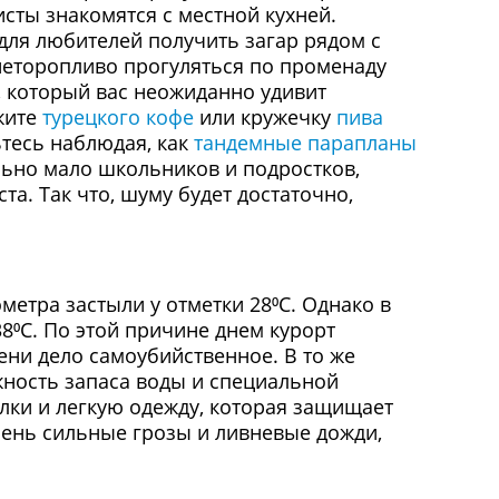
исты знакомятся с местной кухней.
для любителей получить загар рядом с
 неторопливо прогуляться по променаду
, который вас неожиданно удивит
жите
турецкого кофе
или кружечку
пива
ьтесь наблюдая, как
тандемные парапланы
ьно мало школьников и подростков,
а. Так что, шуму будет достаточно,
етра застыли у отметки 28⁰С. Однако в
8⁰С. По этой причине днем курорт
тени дело самоубийственное. В то же
жность запаса воды и специальной
лки и легкую одежду, которая защищает
чень сильные грозы и ливневые дожди,