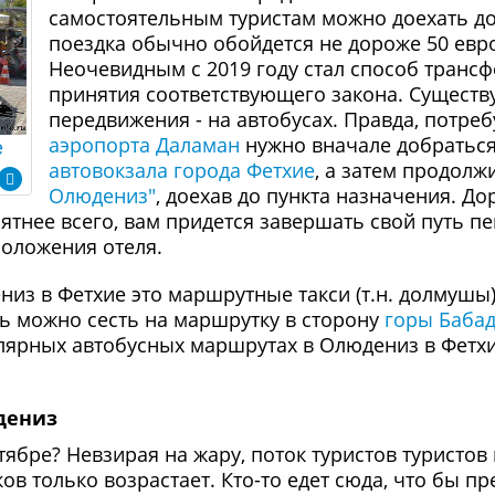
самостоятельным туристам можно доехать до 
поездка обычно обойдется не дороже 50 евро
Неочевидным с 2019 году стал способ трансф
принятия соответствующего закона. Существ
передвижения - на автобусах. Правда, потреб
аэропорта Даламан
нужно вначале добратьс
е
автовокзала города Фетхие
, а затем продол
Олюдениз"
, доехав до пункта назначения. До
ятнее всего, вам придется завершать свой путь пе
положения отеля.
из в Фетхие это маршрутные такси (т.н. долмушы).
сь можно сесть на маршрутку в сторону
горы Бабад
лярных автобусных маршрутах в Олюдениз в Фетх
дениз
ябре? Невзирая на жару, поток туристов туристов
ов только возрастает. Кто-то едет сюда, что бы п