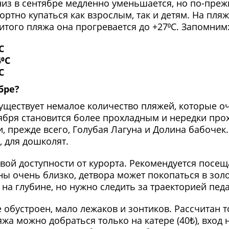
из в сентябре медленно уменьшается, но по-прежн
ортно купаться как взрослым, так и детям. На пля
того пляжа она прогревается до +27⁰С. Запомним
С
⁰С
С
бре?
существует немалое количество пляжей, которые о
нтября становится более прохладным и нередки про
 прежде всего, Голубая Лагуна и Долина бабочек.
, для дошколят.
вой доступности от курорта. Рекомендуется посеща
ы очень близко, детвора может покопаться в золо
 на глубине, но нужно следить за траекторией пед
 обустроен, мало лежаков и зонтиков. Рассчитан 
ляжа можно добраться только на катере (40₺), вход