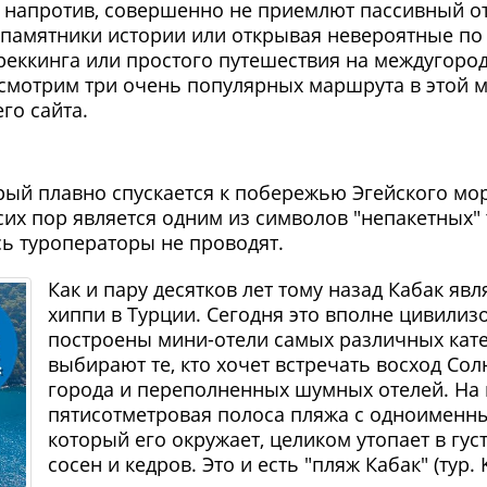
, напротив, совершенно не приемлют пассивный о
 памятники истории или открывая невероятные по 
реккинга или простого путешествия на междугород
смотрим три очень популярных маршрута в этой м
го сайта.
рый плавно спускается к побережью Эгейского мор
 сих пор является одним из символов "непакетных"
ь туроператоры не проводят.
Как и пару десятков лет тому назад Кабак я
хиппи в Турции. Сегодня это вполне цивилизо
построены мини-отели самых различных катег
выбирают те, кто хочет встречать восход Сол
города и переполненных шумных отелей. На
пятисотметровая полоса пляжа с одноименны
который его окружает, целиком утопает в гу
сосен и кедров. Это и есть "пляж Кабак" (тур. K