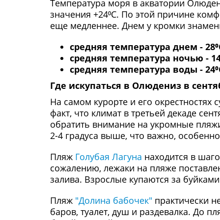
Температура моря в акватории Олюден
значения +24⁰С. По этой причине комф
еще медленнее. Днем у кромки знамени
средняя температура днем - 28⁰
средняя температура ночью - 14
средняя температура воды - 24⁰
Где искупаться в Олюдениз в сентя
На самом курорте и его окрестностях 
факт, что климат в третьей декаде се
обратить внимание на укромные пляжи,
2-4 градуса выше, что важно, особенно
Пляж
Голубая Лагуна
находится в шаго
сожалению, лежаки на пляже поставлен
залива. Взрослые купаются за буйками
Пляж
"Долина бабочек"
практически не
баров, туалет, душ и раздевалка. До п