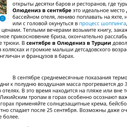
открыты десятки баров и ресторанов, где тур
Олюдениз в сентябре
это идеальное место 
бассейном отеля, лениво поплавать на яхте,
или с головой окунуться в
процесс шоппинга
 ценами. Теплыми вечерами возьмите книгу, зака
тное прикосновение бриза, окончательно расслаб
е трюки. В
сентябре в Олюдениз в Турции
довол
 колясках и громкие малыши детсадовского возраст
гличан и французов в барах.
В сентябре среднемесячные показания термом
дни к полудню воздушная масса прогревается до 3
 отелях. В это время находится на пляже или вне 
 Ликийским тропам в горах особенно осознают ва
в горах применяйте солнцезащитные крема, бейсбо
етно спадает после 25 сентября. Возможны даже о
е более.