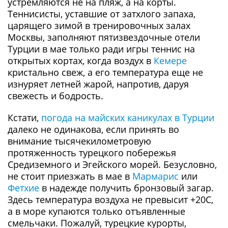
устремляются не на пляж, а на корты.
Теннисисты, уставшие от затхлого запаха,
царящего зимой в тренировочных залах
Москвы, заполняют пятизвездочные отели
Турции в мае только ради игры теннис на
открытых кортах, когда воздух в
Кемере
кристально свеж, а его температура еще не
изнуряет летней жарой, напротив, даруя
свежесть и бодрость.
Кстати,
погода на майских каникулах в Турции
далеко не одинакова, если принять во
внимание тысячекилометровую
протяженность турецкого побережья
Средиземного и Эгейского морей. Безусловно,
не стоит приезжать в мае в
Мармарис
или
Фетхие
в надежде получить бронзовый загар.
Здесь температура воздуха не превысит +20С,
а в море купаются только отъявленные
смельчаки. Пожалуй, турецкие курорты,