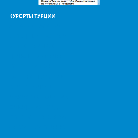
КУРОРТЫ ТУРЦИИ
АНТАЛИЯ
АЛАНИЯ
БЕЛЬДИБИ
БОДРУМ
БЕЛЕК
ГЕЙНЮК
ДАЛЬЯН
ИЧМЕЛЕР
КАБАК
КАЛКАН
КАШ
КАППАДОКИЯ
КЕМЕР
КИРИШ
МАРМАРИС
ОВАЧИК
ОЛЮДЕНИЗ
СИДЕ
СТАМБУЛ
ТЕКИРОВА
ФЕТХИЕ
ХИСАРЕНЮ
ДРУГИЕ КУРОРТЫ