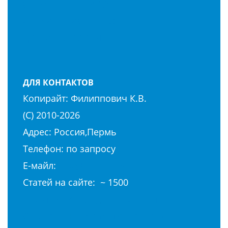
СТАМБУЛ
ТЕКИРОВА
ФЕТХИЕ
ХИСАРЕНЮ
ДРУГИЕ КУРОРТЫ
ДЛЯ КОНТАКТОВ
Копирайт:
Филиппович К.В.
(С) 2010-
2026
Адрес: Россия,Пермь
Телефон: по запросу
E-майл:
club@hierapolis-info.ru
Cтaтeй нa caйтe: ~ 1500
Политика конфиденциальности
Согласие на обработку «cookie»