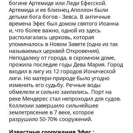
богине Артемиде или Леди Ефесской.
Артемида и ее близнец Аполлон были
детьми бога богов - Зевса. В античные
времена Эфес был домом святого Иоанна
и, что более важно, одной из здесь
располагалась церковь, которая
упоминалось в Новом Завете (одна из так
называемых церквей Откровения).
Неподалеку от города, в скромном доме,
прожила последие годы Дева Мария. Город
входил в лигу из 12 городов Ионической
лиги. Но матери-природе было угодно
изменить его судьбу. Речные воды
обмелели и сильно заилились. Порт на
реке Мендерес стал непроходил для судов.
Коллизии завершило сильнейшее
землетрясение в 7 веке, которое
разрушило 50-70% сооружений.
Известные сооружения Эфес :