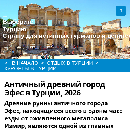
Выберите
Турцию
Страну для истинных гурманов и цените
> В НАЧАЛО
> ОТДЫХ В ТУРЦИИ
>
КУРОРТЫ В ТУРЦИИ
Античный древний город
Эфес в Турции, 2026
Древние руины античного города
Эфес, находящиеся всего в одонм часе
езды от оживленного мегаполиса
Измир, являются одной из главных