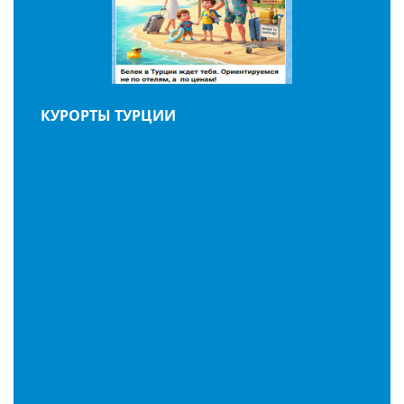
КУРОРТЫ ТУРЦИИ
АНТАЛИЯ
АЛАНИЯ
БЕЛЬДИБИ
БОДРУМ
БЕЛЕК
ГЕЙНЮК
ДАЛЬЯН
ИЧМЕЛЕР
КАБАК
КАЛКАН
КАШ
КАППАДОКИЯ
КЕМЕР
КИРИШ
МАРМАРИС
ОВАЧИК
ОЛЮДЕНИЗ
СИДЕ