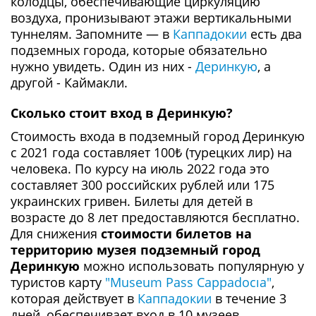
колодцы, обеспечивающие циркуляцию
воздуха, пронизывают этажи вертикальными
туннелям. Запомните — в
Каппадокии
есть два
подземных города, которые обязательно
нужно увидеть. Один из них -
Деринкую
, а
другой - Каймакли.
Сколько стоит вход в Деринкую?
Стоимость входа в подземный город Деринкую
с 2021 года составляет 100₺ (турецких лир) на
человека. По курсу на июль 2022 года это
составляет 300 российских рублей или 175
украинских гривен. Билеты для детей в
возрасте до 8 лет предоставляются бесплатно.
Для снижения
стоимости билетов на
территорию музея подземный город
Деринкую
можно использовать популярную у
туристов карту
"Museum Pass Cappadocıa"
,
которая действует в
Каппадокии
в течение 3
дней, обеспечивает вход в 10 музеев