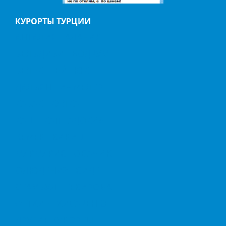
КУРОРТЫ ТУРЦИИ
АНТАЛИЯ
АЛАНИЯ
БЕЛЬДИБИ
БОДРУМ
БЕЛЕК
ГЕЙНЮК
ДАЛЬЯН
ИЧМЕЛЕР
КАБАК
КАЛКАН
КАШ
КАППАДОКИЯ
КЕМЕР
КИРИШ
МАРМАРИС
ОВАЧИК
ОЛЮДЕНИЗ
СИДЕ
СТАМБУЛ
ТЕКИРОВА
ФЕТХИЕ
ХИСАРЕНЮ
ДРУГИЕ КУРОРТЫ