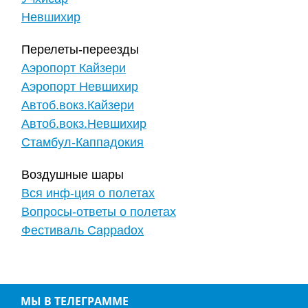
Невшихир
Перелеты-переезды
Аэропорт Кайзери
Аэропорт Невшихир
Автоб.вокз.Кайзери
Автоб.вокз.Невшихир
Стамбул-Каппадокия
Воздушные шары
Вся инф-ция о полетах
Вопросы-ответы о полетах
Фестиваль Cappadox
МЫ В ТЕЛЕГРАММЕ