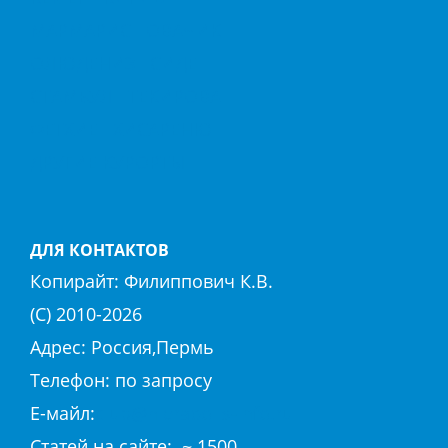
МАРМАРИС
ОВАЧИК
ОЛЮДЕНИЗ
СИДЕ
СТАМБУЛ
ТЕКИРОВА
ФЕТХИЕ
ХИСАРЕНЮ
ДРУГИЕ КУРОРТЫ
ДЛЯ КОНТАКТОВ
Копирайт:
Филиппович К.В.
(С) 2010-
2026
Адрес: Россия,Пермь
Телефон: по запросу
E-майл:
club@hierapolis-info.ru
Cтaтeй нa caйтe: ~ 1500