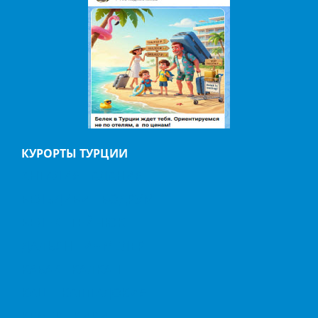
КУРОРТЫ ТУРЦИИ
АНТАЛИЯ
АЛАНИЯ
БЕЛЬДИБИ
БОДРУМ
БЕЛЕК
ГЕЙНЮК
ДАЛЬЯН
ИЧМЕЛЕР
КАБАК
КАЛКАН
КАШ
КАППАДОКИЯ
КЕМЕР
КИРИШ