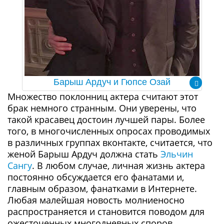
Барыш Ардуч и Гюпсе Озай
Множество поклонниц актера считают этот
брак немного странным. Они уверены, что
такой красавец достоин лучшей пары. Более
того, в многочисленных опросах проводимых
в различных группах вконтакте, считается, что
женой Барыш Ардуч должна стать
Эльчин
Сангу
. В любом случае, личная жизнь актера
постоянно обсуждается его фанатами и,
главным образом, фанатками в Интернете.
Любая малейшая новость молниеносно
распространяется и становится поводом для
ожесточенных многодневных споров