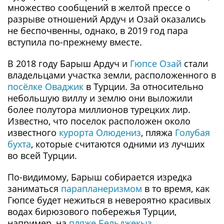
множество сообщений в желтой прессе о
разрыве отношений Ардуч и Озай оказались
не беспочвенны, однако, в 2019 год пара
вступила по-прежнему вместе.
В 2018 году Барыш Ардуч и
Гюпсе Озай
стали
владельцами участка земли, расположенного в
посёлке Оваджик
в Турции. За относительно
небольшую виллу и землю они выложили
более полутора миллионов турецких лир.
Известно, что поселок расположен около
известного
курорта Олюдениз
, пляжа
Голубая
бухта
, которые считаются одними из лучших
во всей Турции.
По-видимому, Барыш собирается изредка
заниматься
парапланеризмом
в то время, как
Гюпсе будет нежиться в невероятно красивых
водах бирюзового побережья Турции,
например, на
пляже Бельджекыз
.