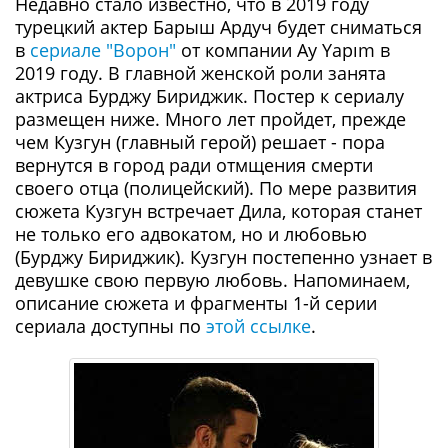
Недавно стало известно, что в 2019 году
турецкий актер Барыш Ардуч будет сниматься
в
сериале "Ворон"
от компании Ay Yapım в
2019 году. В главной женской роли занята
актриса Бурджу Бириджик. Постер к сериалу
размещен ниже. Много лет пройдет, прежде
чем Кузгун (главный герой) решает - пора
вернутся в город ради отмщения смерти
своего отца (полицейский). По мере развития
сюжета Кузгун встречает Дила, которая станет
не только его адвокатом, но и любовью
(Бурджу Бириджик). Кузгун постепенно узнает в
девушке свою первую любовь. Напоминаем,
описание сюжета и фрагменты 1-й серии
сериала доступны по
этой ссылке
.