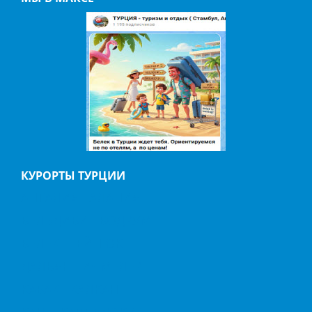
КУРОРТЫ ТУРЦИИ
АНТАЛИЯ
АЛАНИЯ
БЕЛЬДИБИ
БОДРУМ
БЕЛЕК
ГЕЙНЮК
ДАЛЬЯН
ИЧМЕЛЕР
КАБАК
КАЛКАН
КАШ
КАППАДОКИЯ