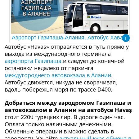
Аэропорт Газипаша-Алания. Автобус Хаваш
Автобус «Havaş» отправляется в путь прямо у
выхода из международного терминала
аэропорта Газипаша
и следует до конечной
остановки недалеко от паркинга
междугороднего автовокзала в Алании
.
Автобус движется, никуда не сворачивая,
вдоль побережья моря по трассе D400.
Добраться между аэродромом Гaзипaшa и
автовокзалом в Алании на автобусе Havaş
стоит 220₺ турецких лир. В дороге один час.
Оплата только наличными денежными.
Обменные операции в можно сделать в
аэропорту. Узнайте
актуальный курс обмена в