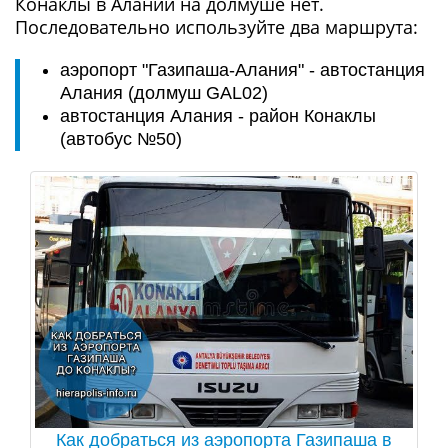
Конаклы в Алании на долмуше нет.
Последовательно используйте два маршрута:
аэропорт "Газипаша-Алания" - автостанция
Алания (долмуш GAL02)
автостанция Алания - район Конаклы
(автобус №50)
Как добраться из аэропорта Газипаша в