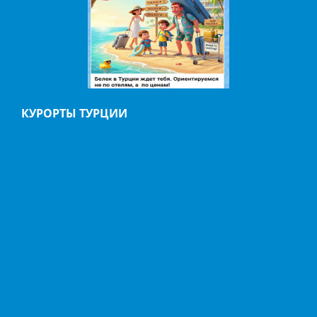
КУРОРТЫ ТУРЦИИ
АНТАЛИЯ
АЛАНИЯ
БЕЛЬДИБИ
БОДРУМ
БЕЛЕК
ГЕЙНЮК
ДАЛЬЯН
ИЧМЕЛЕР
КАБАК
КАЛКАН
КАШ
КАППАДОКИЯ
КЕМЕР
КИРИШ
МАРМАРИС
ОВАЧИК