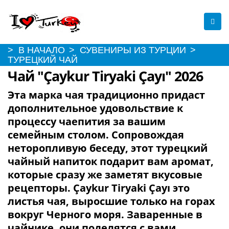
> В НАЧАЛО
> СУВЕНИРЫ ИЗ ТУРЦИИ
>
ТУРЕЦКИЙ ЧАЙ
Чай "Çaykur Tiryaki Çayı" 2026
Эта марка чая традиционно придаст
дополнительное удовольствие к
процессу чаепития за вашим
семейным столом. Сопровождая
неторопливую беседу, этот турецкий
чайный напиток подарит вам аромат,
которые сразу же заметят вкусовые
рецепторы. Çaykur Tiryaki Çayı это
листья чая, выросшие только на горах
вокруг Черного моря. Заваренные в
чайнике, они поделятся с вами