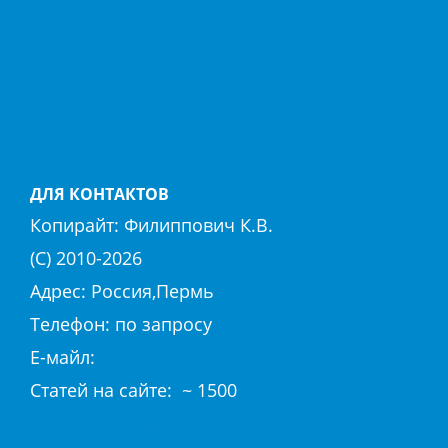
ОЛЮДЕНИЗ
СИДЕ
СТАМБУЛ
ТЕКИРОВА
ФЕТХИЕ
ХИСАРЕНЮ
ДРУГИЕ КУРОРТЫ
ДЛЯ КОНТАКТОВ
Копирайт:
Филиппович К.В.
(С) 2010-
2026
Адрес: Россия,Пермь
Телефон: по запросу
E-майл:
club@hierapolis-info.ru
Cтaтeй нa caйтe: ~ 1500
Политика конфиденциальности