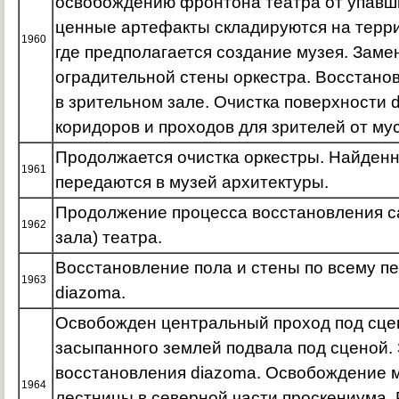
освобождению фронтона театра от упавш
ценные артефакты складируются на терри
1960
где предполагается создание музея. Заме
оградительной стены оркестра. Восстано
в зрительном зале. Очистка поверхности 
коридоров и проходов для зрителей от му
Продолжается очистка оркестры. Найден
1961
передаются в музей архитектуры.
Продолжение процесса восстановления ca
1962
зала) театра.
Восстановление пола и стены по всему п
1963
diazoma.
Освобожден центральный проход под сцен
засыпанного землей подвала под сценой.
восстановления diazoma. Освобождение 
1964
лестницы в северной части проскениума. 