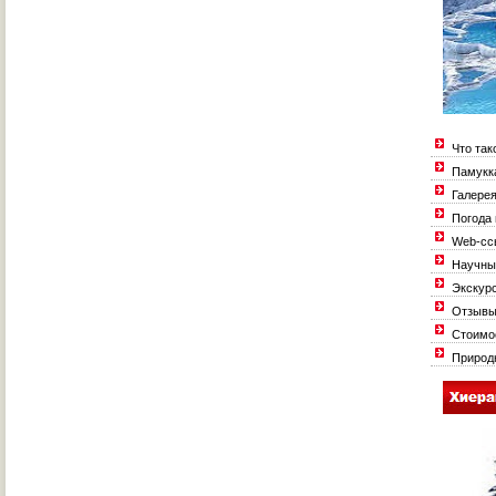
Что так
Памукка
Галерея
Погода 
Web-ссы
Научные
Экскурс
Отзывы 
Стоимос
Природн