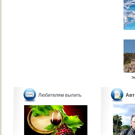
Ф
Экс
Любителям выпить
Авт