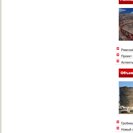
Римский
Проект 
Аспекты
Гробниц
Новый х