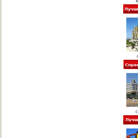
Ваш
Сп
Спр