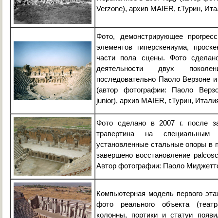
Verzone), архив MAIER, г.Турин, Ита
Фото, демонстрирующее прогресс
элементов гиперскениума, проск
части пола сцены. Фото сделано
деятельности двух поколе
последовательно Паоло Верзоне и
(автор фотографии: Паоло Верз
junior), архив MAIER, г.Турин, Италия
Фото сделано в 2007 г. после з
травертина на специальным
установленные стальные опоры в 
завершено восстановление palcosc
Автор фотографии: Паоло Миджетто 
Компьютерная модель первого этаж
фото реального объекта (теат
колонны, портики и статуи появ