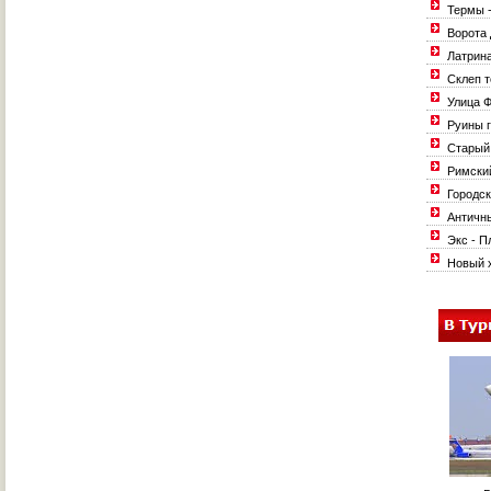
Термы -
Ворота 
Латрина
Склеп т
Улица Ф
Руины г
Старый 
Римский
Городск
Античны
Экс - П
Новый 