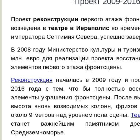
"Проект 2009-2016
Проект
реконструкции
первого этажа фронт
возведена в
театре в Иераполис
во времен
императора Септимия Севера, успешно заве
В 2008 году Министерство культуры и тури
млн. евро для реализации проекта восста
элементов первого этажа фронтсцены.
Реконструкция
началась в 2009 году и пр
2016 года с тем, что бы полностью вос
элементы украшения фронтсцены. После в
высота вновь возводимых колонн, фризов 
около 9 метров над уровнем пола сцены.
Те
станет важнейшим памятником др
Средиземноморье.