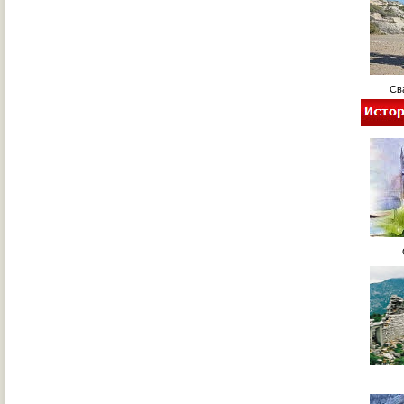
Свад
О