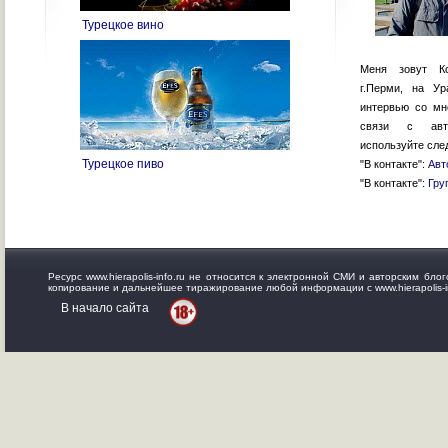
Турецкое вино
Меня зовут К
г.Перми, на У
интервью со м
связи с авто
используйте сле
Турецкое пиво
"В контакте":
Авт
"В контакте":
Гру
Ресурс www.hierapolis-info.ru не относится к электронной СМИ и авторским б
копирование и дальнейшее тиражирование любой информации с www.hierapolis-in
В начало сайта