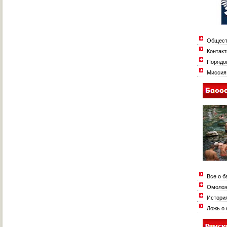
Обществ
Контак
Порядок
Миссия 
Все о б
Омолож
История
Ложь о 