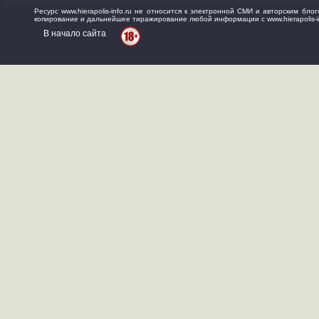
Ресурс www.hierapolis-info.ru не относится к электронной СМИ и авторским б
копирование и дальнейшее тиражирование любой информации с www.hierapolis-in
В начало сайта