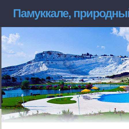
Памуккале, природны