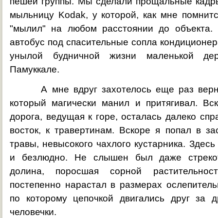
пешей группы. Мы сделали прощальные кадр
мыльницу Kodak, у которой, как мне помнит
"мылил" на любом расстоянии до объекта.
автобус под спасительные сопла кондиционе
унылой будничной жизни маленькой де
Памуккале.
А мне вдруг захотелось еще раз вернут
который магически манил и притягивал. Вс
дорога, ведущая к горе, осталась далеко спр
восток, к травертинам. Вскоре я попал в за
травы, невысокого чахлого кустарника. Здесь
и безлюдно. Не слышен был даже стрекот
долина, поросшая сорной растительнос
постепенно нарастал в размерах ослепитель
по которому цепочкой двигались друг за 
человечки.