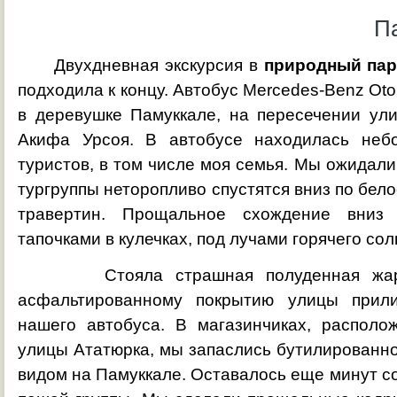
Па
Двухдневная экскурсия в
природный пар
подходила к концу. Автобус Mercedes-Benz Ot
в деревушке Памуккале, на пересечении ул
Акифа Урсоя. В автобусе находилась небо
туристов, в том числе моя семья. Мы ожидали
тургруппы неторопливо спустятся вниз по бел
травертин. Прощальное схождение вниз 
тапочками в кулечках, под лучами горячего солн
Стояла страшная полуденная жара. 
асфальтированному покрытию улицы прил
нашего автобуса. В магазинчиках, располо
улицы Ататюрка, мы запаслись бутилированно
видом на Памуккале. Оставалось еще минут с