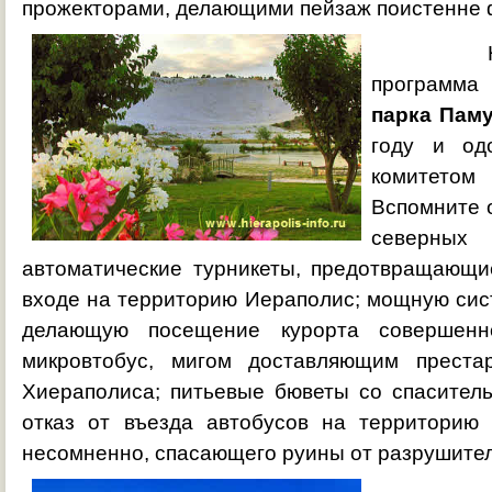
прожекторами, делающими пейзаж поистенне 
Надо о
программа
парка Пам
году и од
комитетом
Вспомните 
северны
автоматические турникеты, предотвращающи
входе на территорию Иераполис; мощную сис
делающую посещение курорта совершенн
микровтобус, мигом доставляющим прест
Хиераполиса; питьевые бюветы со спаситель
отказ от въезда автобусов на территорию 
несомненно, спасающего руины от разрушител