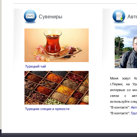
Сувениры
Авт
Турецкий чай
Меня зовут К
г.Перми, на У
интервью со м
связи с авто
используйте сле
"В контакте":
Авт
Турецкие специи и пряности
"В контакте":
Гру