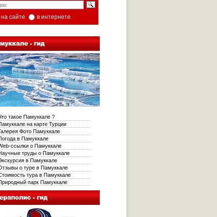
на сайте
в интернете
то такое Памуккале ?
амуккале на карте Турции
алерея Фото Памуккале
огода в Памуккале
eb-ссылки о Памуккале
аучные труды о Памуккале
кскурсия в Памуккале
тзывы о туре в Памуккале
тоимость тура в Памуккале
риродный парк Памуккале