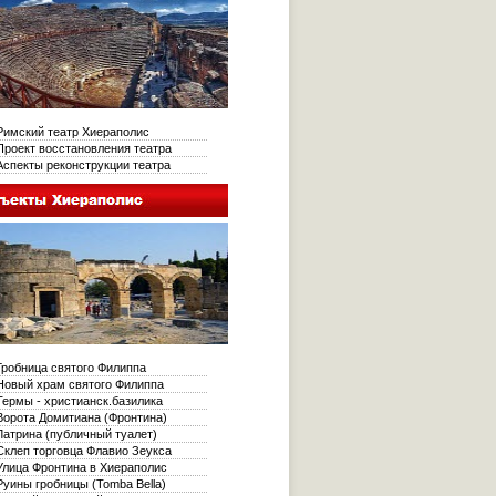
имский театр Хиераполис
роект восстановления театра
спекты реконструкции театра
робница святого Филиппа
овый храм святого Филиппа
ермы - христианск.базилика
орота Домитиана (Фронтина)
атрина (публичный туалет)
клеп торговца Флавио Зеукса
лица Фронтина в Хиераполис
уины гробницы (Tomba Bella)