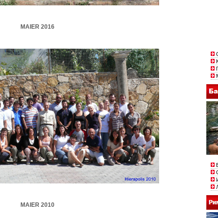
MAIER 2016
О
К
П
М
В
О
И
Л
MAIER 2010