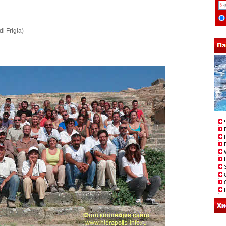
i Frigia)
Ч
П
Г
П
W
Н
Э
О
С
П