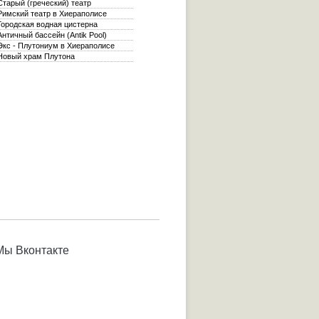
тарый (греческий) театр
имский театр в Хиераполисе
ородская водная цистерна
нтичный бассейн (Antik Pool)
кс - Плутониум в Хиераполисе
овый храм Плутона
Мы Вконтакте