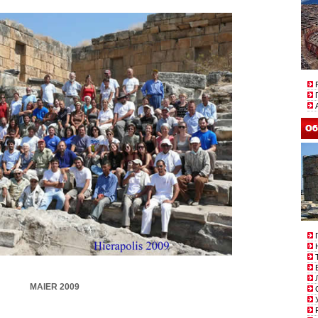
Р
П
А
Г
Н
Т
В
Л
MAIER 2009
С
У
Р