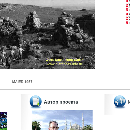
С
Р
Г
А
Э
Н
MAIER 1957
Автор проекта