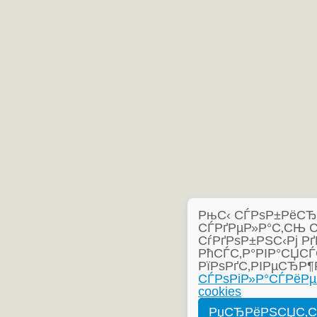
РњС‹ СЃРѕР±РёСЂР°
СЃРґРµР»Р°С‚СЊ 
СѓРґРѕР±РЅС‹Рј Рґ
РћСЃС‚Р°РІР°СЏСЃ
РїРѕРґС‚РІРµСЂР¶
СЃРѕРіР»Р°СЃРёРµ
cookies
РџСЂРёРЅСЏС‚