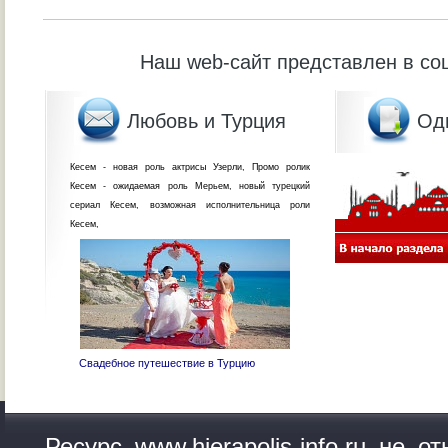
Наш web-сайт представлен в со
Любовь и Турция
Од
Кесем - новая роль актрисы Узерли, Промо ролик
Кесем - ожидаемая роль Мерьем, новый турецкий
сериал Кесем, возможная исполнительница роли
Кесем,
Свадебное путешествие в Турцию
Ресурс www.hierapolis-info.ru не 