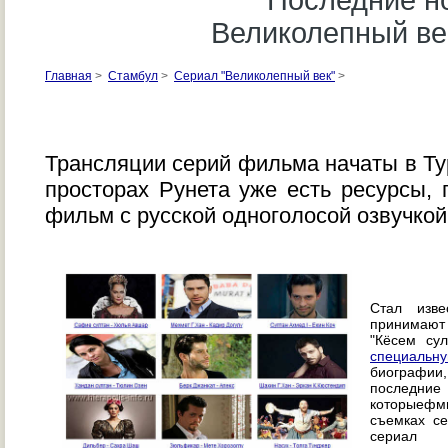
Последние н
Великолепный век
Главная
>
Стамбул
>
Сериал "Великолепный век"
>
Трансляции серий фильма начаты в Ту
просторах Рунета уже есть ресурсы, 
фильм с русской одноголосой озвучкой
Стал изве
принимаю
"Кёсем сул
специальн
биографии
последни
которыефм
съемках се
сериал