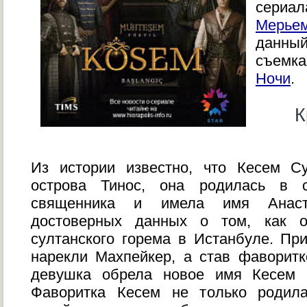
сериа
Мерье
данны
съемк
Ночи
.
К
Из истории известно, что Кесем 
острова Тинос, она родилась в с
священника и имела имя Анаст
достоверных данных о том, как 
султанского горема в Истанбуле. Пр
нарекли Махпейкер, а став фаворитк
девушка обрела новое имя Кесем 
Фаворитка Кесем не только родил