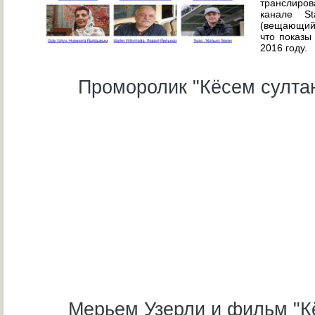
транслиро
канале S
(вещающий 
что показы
2016 году.
Проморолик "Кёсем султан
Мерьем Узерли и фильм "К