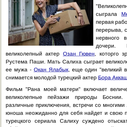
"Великолеп
сыграла
М
первая раб
перерыва, 
нервного 
дочери.
великолепный актер
Озан Гювен
, которго з
Рустема Паши. Мать Салиха сыграет велико
ее мужа -
Окан Ялабык
, еще один "великий в
снимается молодой турецкий актер
Бора Акка
Фильм "Рана моей матери" включает велич
великолепные пейзажи природы Боснии. 
различные приключения, встречи со многими
юноша неожиданно для себя найдет и свою п
турецкого сериала Салиху суждено отыска