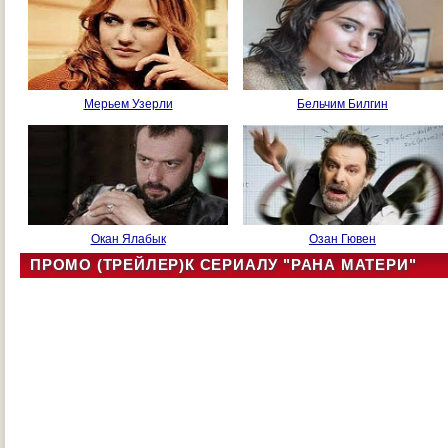
Мерьем Узерли
Бельчим Билгин
Окан Ялабык
Озан Гювен
ПРОМО (ТРЕЙЛЕР)К СЕРИАЛУ "РАНА МАТЕРИ"