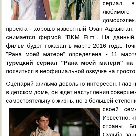
сериал в
любимог
домохозяе
проекта - хорошо известный Озан Аджыктан.
снимается фирмой "BKM Film". На данный 
фильм будет показан в марте 2016 года. Точ
"Рана моей матери" определена - 11 марта
турецкий сериал "Рана моей матери" на
появиться в неофициальной озвучке на просто
Сценарий фильма довольно интересен. Главны
в детском доме, он ждет наступления соверше
самостоятельную жизнь, но в большей степен
своей сем
Известно, ч
страны Бо
Судьба зан