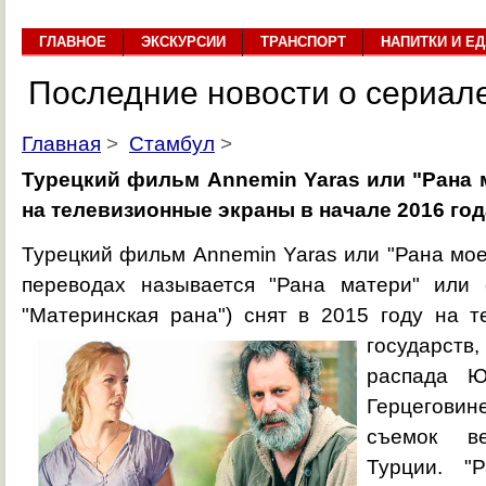
ГЛАВНОЕ
ЭКСКУРСИИ
ТРАНСПОРТ
НАПИТКИ И ЕД
Последние новости о сериале
Главная
>
Стамбул
>
Турецкий фильм Annemin Yaras или "Рана 
на телевизионные экраны в начале 2016 год
Турецкий фильм Annemin Yaras или "Рана мое
переводах называется "Рана матери" или
"Материнская рана") снят в 2015 году на 
государст
распада Ю
Герцегови
съемок в
Турции. "