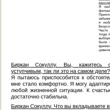
рассла
Я люб
фильм
Прият
забыва
я любл
Безусл
Часто
тогда 
выборе
были 
врем
цивили
Биркан Сокуллу. Вы, кажитесь 
уступчивым, так ли это на самом деле?
Я пытаюсь приспособится к обстояте
мне стало комфортно. Я могу адаптир
любой жизненной ситуации. К счасть
достаточно стабильна.
Биркан Сокуллу. Что вы вкладываете в