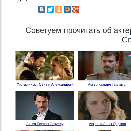
Советуем прочитать об акт
Се
Фильм «Курт Сеит и Александра»
Актер Кыванч Татлытуг
Актер Биркан Сокуллу
Актриса Аслы Орджан