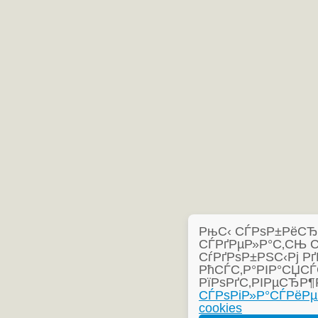
РњС‹ СЃРѕР±РёСЂР°
СЃРґРµР»Р°С‚СЊ 
СѓРґРѕР±РЅС‹Рј Рґ
РћСЃС‚Р°РІР°СЏСЃ
РїРѕРґС‚РІРµСЂР¶
СЃРѕРіР»Р°СЃРёРµ
cookies