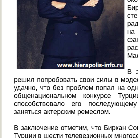
Би
ст
ра
на
фак
ра
Мал
В 
решил попробовать свои силы в модел
удачно, что без проблем попал на од
общенациональном конкурсе Турци
способствовало его последующем
заняться актерским ремеслом.
В заключение отметим, что Биркан Со
Турции в шести телевезионных многос