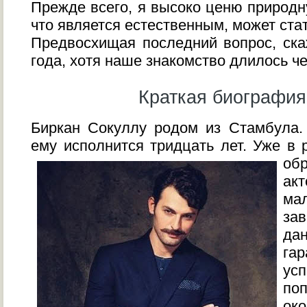
Прежде всего, я высоко ценю природну
что является естественным, может ста
Предвосхищая последний вопрос, ска
года, хотя наше знакомство длилось че
Краткая биография
Биркан Сокуллу родом из Стамбула.
ему исполнится тридцать лет.
Уже в 
об
ак
мал
за
д
га
ус
по
ок