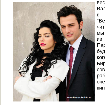
вес
Ва
в
"Ве
чи
мы
из
Пар
буд
ког
Би
со
раб
оч
кин