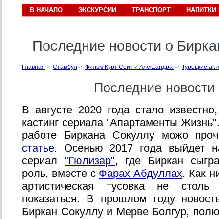
В НАЧАЛО
ЭКСКУРСИИ
ТРАНСПОРТ
НАПИТКИ 
Последние новости о Бирка
Главная
>
Стамбул
>
Фильм Курт Сеит и Александра
>
Турецкие ак
Последние новости 
В августе 2020 года стало известно
кастинг сериала "Апартаменты Жизнь"
работе Биркана Сокуллу можо про
статье
. Осенью 2017 года выйдет н
сериал
"Гюлизар"
, где Биркан сыгр
роль, вместе с
Фарах Абдуллах
. Как н
артистическая тусовка не столь
показаться. В прошлом году новост
Биркан Сокуллу и Мерве Болгур, по