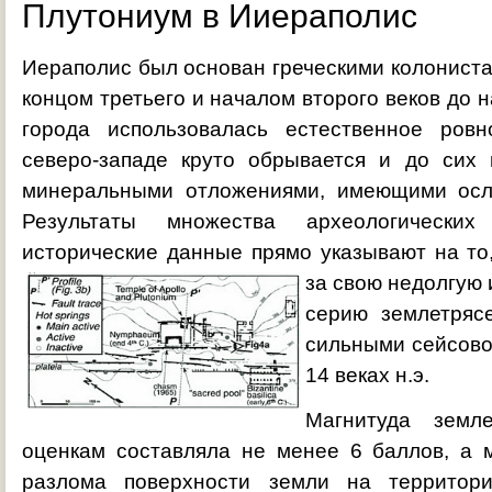
Плутониум в Ииераполис
Иераполис был основан греческими колонист
концом третьего и началом второго веков до 
города использовалась естественное ровн
северо-западе круто обрывается и до сих
минеральными отложениями, имеющими осле
Результаты множества археологически
исторические данные прямо указывают на то
за свою недолгую
серию землетряс
сильными сейсово
14 веках н.э.
Магнитуда земл
оценкам составляла не менее 6 баллов, а 
разлома поверхности земли на территор