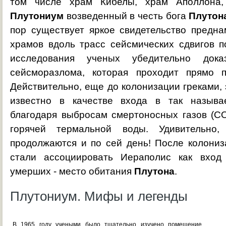
том числе храм Кибелы, храм Аполлона,
Плутониум
возведенный в честь бога
Плутон
пор существует яркое свидетельство предн
храмов вдоль трасс сейсмических сдвигов п
исследования ученых убедительно док
сейсморазлома, которая проходит прямо 
Действительно, еще до колонизации греками,
известно в качестве входа в так назыв
благодаря выбросам смертоносных газов (CO
горячей термальной воды. Удивительно,
продолжаются и по сей день! После колониз
стали ассоциировать Иераполис как вход
умерших - место обитания
Плутона
.
Плутониум. Мифы и легенды
В 1965 году учеными было тщательно изучено помещение