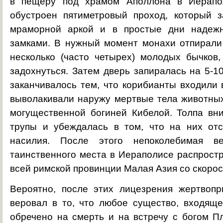
в пещеру под храмом Аполлона в Иерапо
обустроен пятиметровый проход, который 
мраморной аркой и в простые дни надеж
замками. В нужный момент монахи отпирали 
несколько (часто четырех) молодых бычков
задохнуться. Затем дверь запиралась на 5-1
заканчивалось тем, что корибианты входили
выволакивали наружу мертвые тела животны
могущественной богиней Кибелой. Толпа вн
трупы и убеждалась в том, что на них от
насилия. После этого непоколебимая в
таинственного места в Иераполисе распрост
всей римской провинции Малая Азия со скорос
Вероятно, после этих лицезрения жертвоп
веровал в то, что любое существо, входяще
обречено на смерть и на встречу с богом П