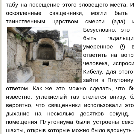
табу на посещение этого зловещего места. 
оскопленные священники, могли быть 
таинственным царством смерти (ада) 
Безусловно, это
быть гадальщ
умеренное (!) 
ответить на воп
человека, испрос
Кибелу. Для этог
зайти в Плутониу
ответом. Как же это можно сделать, что б
известно, углекислый газ стелется внизу, 
вероятно, что священники использовали это
дыхание на несколько десятков секунд.
помещения Плутониума были устроены секр
шахты, открыв которые можно было вдохнуть 