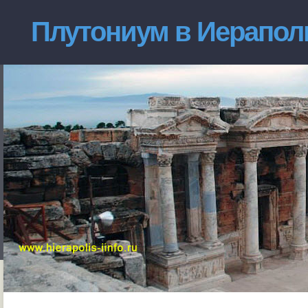
Плутониум в Иерапол