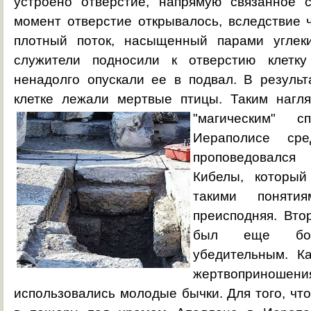
устроено отверстие, напрямую связанное 
момент отверстие открывалось, вследствие 
плотный поток, насыщенный парами углеки
служители подносили к отверстию клетк
ненадолго опускали ее в подвал. В результ
клетке лежали мертвые птицы. Таким наг
"магическим" 
Иераполисе сре
проповедовался
Кибелы, которы
такими поняти
преисподняя. Вто
был еще бо
убедительным. Ка
жертвоприн
использовались молодые бычки. Для того, чт