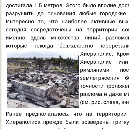
достигала 1.5 метров. Этого было вполне дос
разрушить до основания любые городские 
Интересно то, что наиболее активные вы
сегодня сосредоточены на территории со
именно вдоль множества линий разломов
которые некогда безжалостно перерезал
Хиераполис.
Кром
Хиераполис или
римлянами пос
землетрясения 
точности проложе
разлома и даже м
(см. рис. слева, вв
Ранее предполагалось, что на территории
Хиераполиса прежде были возведены три ку