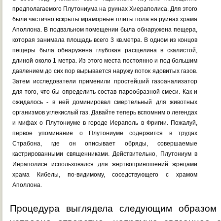
предполагаемого Плутониума на руинах Хиераполиса. Для этого
были частично вскрыты мраморные плиты пола на руинах храма
Аполлона. В подвальном помещении была обнаружена пещера,
которая занимала площадь всего 3 кв.метра. В одном из концов
пещеры была обнаружена глубокая расщелина в скалистой,
длиной около 1 метра. Из этого места постоянно и под большим
давлением до сих пор вырывается наружу поток ядовитых газов.
Затем исследователи применили простейший газоанализатор
для того, что бы определить состав парообразной смеси. Как и
ожидалось - в ней доминировал смертельный для животных
организмов углекислый газ. Давайте теперь вспомним о легендах
и мифах о Плутониуме в городе Иераполь в Фригии. Пожалуй,
первое упоминание о Плутониуме содержится в трудах
Страбона, где он описывает обряды, совершаемые
кастрированными священниками. Действительно, Плутониум в
Иераполисе использовался для жертвоприношений жрецами
храма Кибелы, по-видимому, соседствующего с храмом
Аполлона.
Процедура выглядела следующим образом