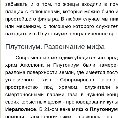
забывать и о том, то жрецы входили в по
плащах с капюшонами, которые можно было и
простейшего фильтра. В любом случае мы ник
или механизм, с помощью которого служите
находиться в Плутониуме неограниченное вре
Плутониум. Развенчание мифа
Современные методики убедительно продем
храм Аполлона и Плутониум были намере
разлома поверхности земли, где имеется пос
углекислого газа. Сформировав около
пространство под храмом, служители 
смертоносными парами газа в нужной конц
своих корыстных целях - проповедовании кул
Иераполисе
. В 21-ом веке
миф о Плутониум
помощи археологических раскопок на 