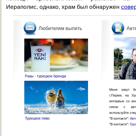
Иераполис, однако, храм был обнаружен
сове
Любителям выпить
Авт
Ракы - турецкое бренди
Меня зовут К
г.Перми, на У
интервью со м
связи с авто
используйте сле
Турецкое пиво
"В контакте":
Авт
"В контакте":
Гру