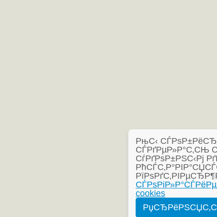
РњС‹ СЃРѕР±РёСЂР°
СЃРґРµР»Р°С‚СЊ 
СѓРґРѕР±РЅС‹Рј Рґ
РћСЃС‚Р°РІР°СЏСЃ
РїРѕРґС‚РІРµСЂР¶
СЃРѕРіР»Р°СЃРёРµ
cookies
РџСЂРёРЅСЏС‚