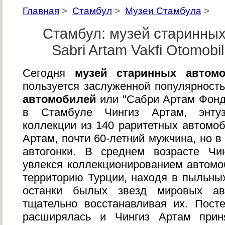
Главная
>
Стамбул
>
Музеи Стамбула
>
Стамбул: музей старинны
Sabri Artam Vakfi Otomobi
Сегодня
музей старинных автом
пользуется заслуженной популярност
автомобилей
или "Сабри Aртам Фонд"
в Стамбуле Чингиз Артам, энтуз
коллекции из 140 раритетных автомоб
Артам, почти 60-летний мужчина, но 
автогонки. В среднем возрасте Чи
увлекся коллекционированием автомо
территорию Турции, находя в пыльн
останки былых звезд мировых авт
тщательно восстанавливая их. Пост
расширялась и Чингиз Артам прин