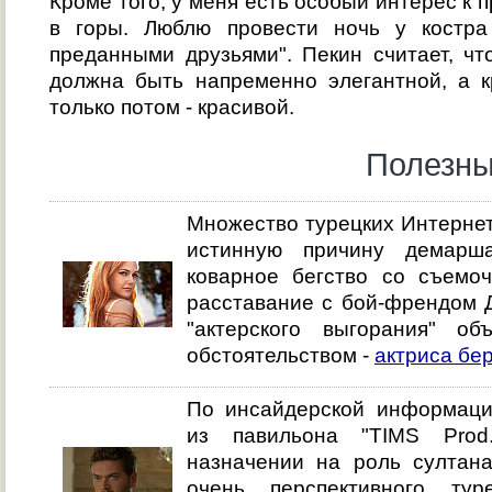
Кроме того, у меня есть особый интерес к
в горы. Люблю провести ночь у костр
преданными друзьями". Пекин считает, ч
должна быть напременно элегантной, а к
только потом - красивой.
Полезны
Множество турецких Интернет
истинную причину демарш
коварное бегство со съемоч
расставание с бой-френдом 
"актерского выгорания" о
обстоятельством -
актриса бе
По инсайдерской информации
из павильона "TIMS Prod
назначении на роль султана
очень перспективного ту