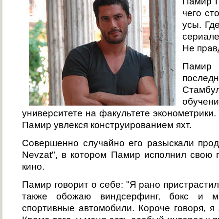
Памир П
чего ст
усы. Гд
сериале
Не прав
Памир
последн
Стамб
обуче
университете на факультете эконометрики.
Памир увлекся конструированием яхт.
Совершенно случайно его разыскали про
Nevzat", в котором Памир исполнил свою 
кино.
Памир говорит о себе: "Я рано пристрастил
также обожаю виндсерфинг, бокс и м
спортивные автомобили. Короче говоря, я