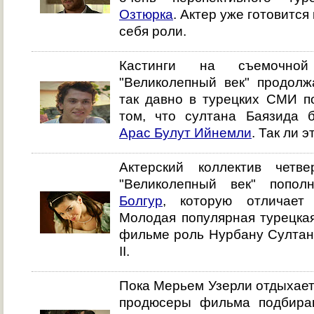
Озтюрка
. Актер уже готовится
себя роли.
Кастинги на съемочной
"Великолепный век" продолж
так давно в турецких СМИ п
том, что султана Баязида б
Арас Булут Ийнемли
. Так ли 
Актерский коллектив четв
"Великолепный век" попо
Болгур
, которую отличает 
Молодая популярная турецкая
фильме роль Нурбану Султан
II.
Пока Мерьем Узерли отдыхает 
продюсеры фильма подбира