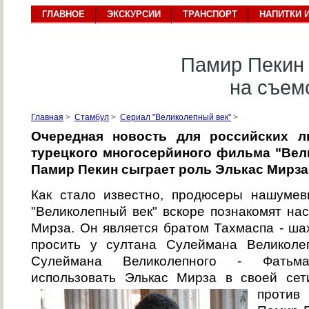
ГЛАВНОЕ
ЭКСКУРСИИ
ТРАНСПОРТ
НАПИТКИ 
Памир Пекин 
на съем
Главная
>
Стамбул
>
Сериал "Великолепный век"
>
Очередная новость для российских л
турецкого многосерйиного фильма "Вели
Памир Пекин сыграет роль Элькас Мирза
Как стало известно, продюсеры нашумев
"Великолепный век" вскоре познакомят на
Мирза. Он является братом Тахмаспа - ша
просить у султана Сулеймана Великоле
Сулеймана Великолепного - Фатьм
использовать Элькас Мирза в своей
сет
против