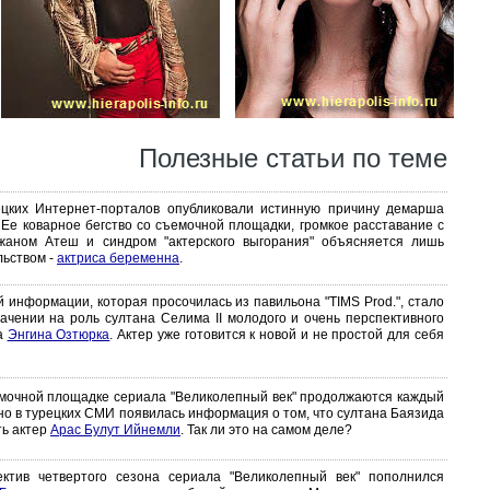
Полезные статьи по теме
цких Интернет-порталов опубликовали истинную причину демарша
Ее коварное бегство со съемочной площадки, громкое расставание с
жаном Атеш и синдром "актерского выгорания" объясняется лишь
льством -
актриса беременна
.
 информации, которая просочилась из павильона "TIMS Prod.", стало
ачении на роль султана Селима II молодого и очень перспективного
ра
Энгина Озтюрка
. Актер уже готовится к новой и не простой для себя
емочной площадке сериала "Великолепный век" продолжаются каждый
вно в турецких СМИ появилась информация о том, что султана Баязида
ть актер
Арас Булут Ийнемли
. Так ли это на самом деле?
ектив четвертого сезона сериала "Великолепный век" пополнился