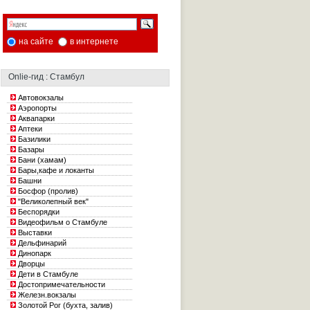
на сайте
в интернете
Onlie-гид : Стамбул
Автовокзалы
Аэропорты
Аквапарки
Аптеки
Базилики
Базары
Бани (хамам)
Бары,кафе и локанты
Башни
Босфор (пролив)
"Великолепный век"
Беспорядки
Видеофильм о Стамбуле
Выставки
Дельфинарий
Динопарк
Дворцы
Дети в Стамбуле
Достопримечательности
Железн.вокзалы
Золотой Рог (бухта, залив)