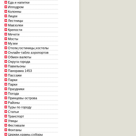
Еда и напитки
Ипподром
Колонны
Лицеи
Лестницы
Мавзолеи
Крепости
Мечети
Мосты
Музеи
Отели,гостиницы,хостелы
Онлайн-табло аэропортов
Обмен валюты
Округа города
Павильоны
Панорама 1453
Пассажи
Парки
Парки
Праздники
Погода
Принцевы острова
Районы
Туры по городу
Статьи
Транспорт
Улицы
Фестивали
Фонтаны
Церкви,храмы,соборы