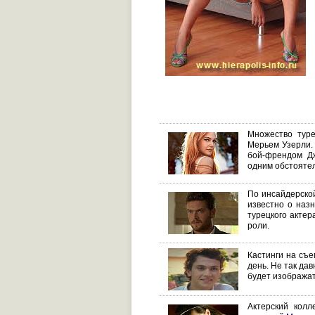
Множество туре
Мерьем Узерли. 
бой-френдом Д
одним обстояте
По инсайдерской
известно о назн
турецкого акте
роли.
Кастинги на съ
день. Не так да
будет изобража
Актерский колл