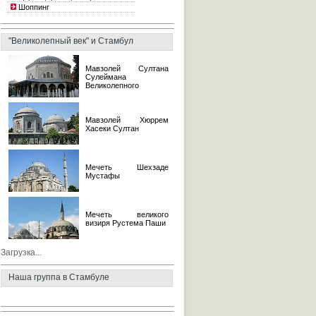
Шоппинг
"Великолепный век" и Стамбул
Мавзолей Султана
Сулеймана
Великолепного
Мавзолей Хюррем
Хасеки Султан
Мечеть Шехзаде
Мустафы
Мечеть великого
визиря Рустема Паши
Загрузка...
Наша группа в Стамбуле