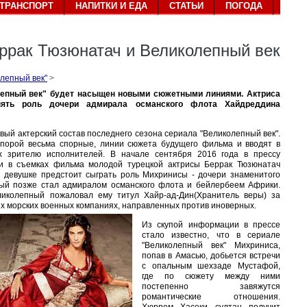
ТРАНСПОРТ
НАПИТКИ И ЕДА
СТАТЬИ
ПОГОДА
ррак Тюзюнатач и Великолепный век
лепный век"
>
лепный век" будет насыщен новыми сюжетными линиями. Актриса
ять роль дочери адмирала османского флота Хайдреддина
ый актерский состав последнего сезона сериала "Великолепный век".
порой весьма спорные, линии сюжета будущего фильма и вводят в
х зрителю исполнителей. В начале сентября 2016 года в прессу
и в съемках фильма молодой турецкой актрисы Беррак Тюзюнатач
ой девушке предстоит сыграть роль Михринисы - дочери знаменитого
рый позже стал адмиралом османского флота и бейлербеем Африки.
ликолепный пожаловал ему титул Хайр-ад-Дин(Хранитель веры) за
х морских военных компаниях, направленных против иноверных.
Из скупой информации в прессе
стало известно, что в сериале
"Великолепный век" Михриниса,
попав в Амасью, добьется встречи
с опальным шехзаде Мустафой,
где по сюжету между ними
постепенно завяжутся
романтические отношения.