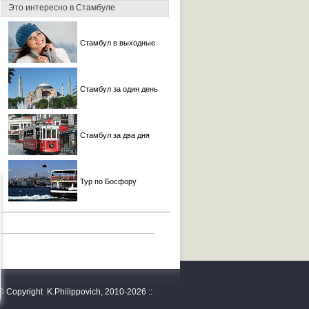
Это интересно в Стамбуле
Стамбул в выходные
Стамбул за один день
Стамбул за два дня
Тур по Босфору
© Copyright K.Philippovich, 2010-2026 ::