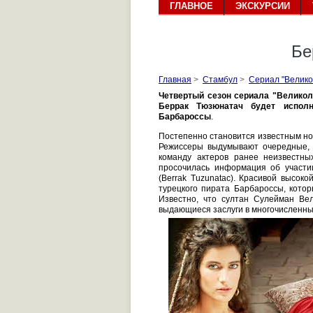
ГЛАВНОЕ
ЭКСКУРСИИ
Бе
Главная
>
Стамбул
>
Сериал "Велико
Четвертый сезон сериала "Велико
Беррак Тюзюнатач
будет исполн
Барбароссы
.
Постепенно становится известным нов
Режиссеры выдумывают очередные, 
команду актеров ранее неизвестны
просочилась информация об участи
(Berrak Tuzunаtac). Красивой высок
турецкого пирата Барбароссы, кото
Известно, что султан Сулейман Ве
выдающиеся заслуги в многочисленны