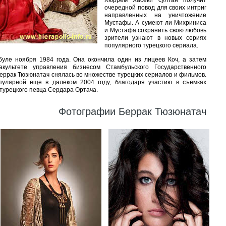
Хюррем Хасеки султан получит
очередной повод для своих интриг
направленных на уничтожение
Мустафы. А сумеют ли Михриниса
и Мустафа сохранить свою любовь
зрители узнают в новых сериях
популярного турецкого сериала.
уле ноября 1984 года. Она окончила один из лицеев Коч, а затем
ультете управления бизнесом Стамбульского Государственного
Беррак Тюзюнатач снялась во множестве турецких сериалов и фильмов.
пулярной еще в далеком 2004 году, благодаря участию в съемках
 турецкого певца Сердара Ортача.
Фотографии Беррак Тюзюнатач