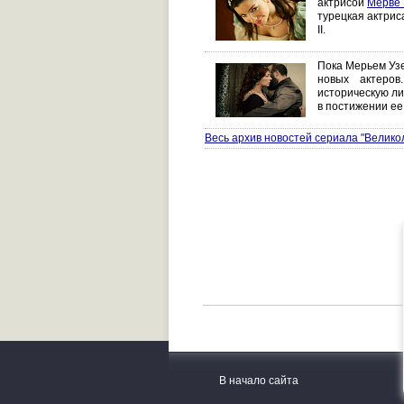
актрисой
Мерве 
турецкая актрис
II.
Пока Мерьем Уз
новых актеро
историческую ли
в постижении ее
Весь архив новостей сериала "Велико
В начало сайта