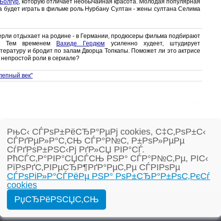
Болгур
, которую отличает необычайная красота. Молодая популярная
а будет играть в фильме роль Нурбану Султан - жены султана Селима
ерли отдыхает на родине - в Германии, продюсеры фильма подбирают
в. Тем временем
Вахиде Гердюм
усиленно худеет, штудирует
тературу и бродит по залам Дворца Топкапы. Поможет ли это актрисе
 непростой роли в сериале?
лепный век"
РњС‹ СЃРѕР±РёСЂР°РµРј cookies, С‡С‚РѕР±С‹
СЃРґРµР»Р°С‚СЊ СЃР°Р№С‚ Р±РѕР»РµРµ
СѓРґРѕР±РЅС‹Рј РґР»СЏ РІР°СЃ.
РћСЃС‚Р°РІР°СЏСЃСЊ РЅР° СЃР°Р№С‚Рµ, РІС‹
РїРѕРґС‚РІРµСЂР¶РґР°РµС‚Рµ СЃРІРѕРµ
СЃРѕРіР»Р°СЃРёРµ РЅР° РѕР±СЂР°Р±РѕС‚РєСѓ
cookies
РџСЂРёРЅСЏС‚СЊ