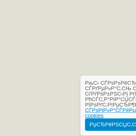
РњС‹ СЃРѕР±РёСЂР°
СЃРґРµР»Р°С‚СЊ 
СѓРґРѕР±РЅС‹Рј Рґ
РћСЃС‚Р°РІР°СЏСЃ
РїРѕРґС‚РІРµСЂР¶
СЃРѕРіР»Р°СЃРёРµ
cookies
РџСЂРёРЅСЏС‚