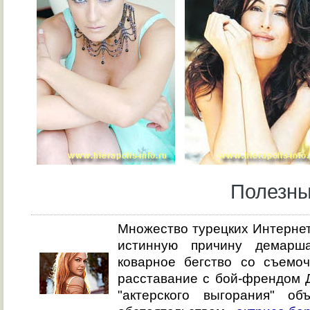
Полезны
Множество турецких Интернет
истинную причину демарш
коварное бегство со съемоч
расставание с бой-френдом 
"актерского выгорания" о