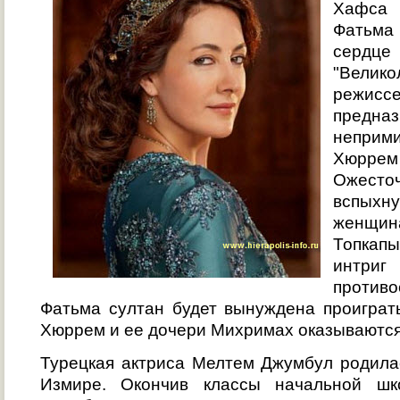
Хафса
Фатьма 
сердце
"Велико
режисс
предна
непри
Хюрре
Ожес
вспых
женщин
Топкапы
интр
противо
Фатьма султан будет вынуждена проиграть
Хюррем и ее дочери Михримах оказываются
Турецкая актриса Мелтем Джумбул родилас
Измире. Окончив классы начальной шк