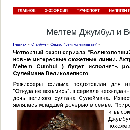
ГЛАВНОЕ
ЭКСКУРСИИ
ТРАНСПОРТ
НАПИТКИ 
Мелтем Джумбул и В
Главная
>
Стамбул
>
Сериал "Великолепный век"
>
Четвертый сезон сериала "Великолепный
новые интересные сюжетные линии. Акт
Meltem Cumbul ) будет исполнять р
Сулеймана Великолепного
.
Режиссеры фильма подготовили для на
"Откуда не возьмись", в сериале неожидан
дочь великого султана Сулеймана. Извес
являлась младшей дочерью в семье.
Приро
и высок
Джумбу
похоже